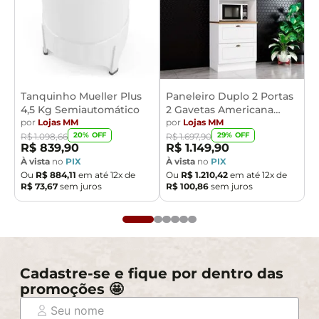
Tanquinho Mueller Plus
Paneleiro Duplo 2 Portas
4,5 Kg Semiautomático
2 Gavetas Americana
por
Lojas MM
Henn
por
Lojas MM
20
% OFF
29
% OFF
R$
1
.
098
,
66
R$
1
.
697
,
90
R$
839
,
90
R$
1
.
149
,
90
À vista
no
PIX
À vista
no
PIX
Ou
R$
884
,
11
em até
12
x de
Ou
R$
1
.
210
,
42
em até
12
x de
R$
73
,
67
sem juros
R$
100
,
86
sem juros
Cadastre-se e fique por dentro das
promoções 🤩