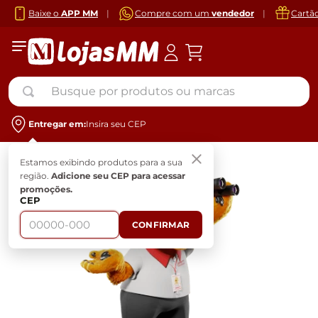
Baixe o
APP MM
|
Compre com um
vendedor
|
Cartã
Busque por produtos ou marcas
Entregar em:
Insira seu CEP
Estamos exibindo produtos para a sua
região.
Adicione seu CEP para acessar
promoções.
CEP
CONFIRMAR