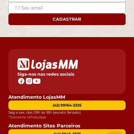
CADASTRAR
Siga-nos nas redes sociais
Atendimento LojasMM
(42) 99164-2325
Seg a sex. das 09h às 18h (exceto feriado)
*Somente WhatsApp
Atendimento Sites Parceiros
(44) 3046-2323