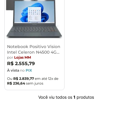
Notebook Positivo Vision
Intel Celeron N4500 4GB
RAM 128GB SSD 14.1"
por
Lojas MM
R$
2
.
555
,
79
À vista
no
PIX
Ou
R$
2
.
839
,
77
em até
12
x de
R$
236
,
64
sem juros
Você viu todos os
1
produtos