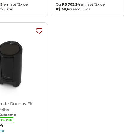
79
em até
12
x de
Ou
R$
703
,
24
em até
12
x de
m juros
R$
58
,
60
sem juros
a de Roupas Fit
eller
Supreme
13
% OFF
24
PIX