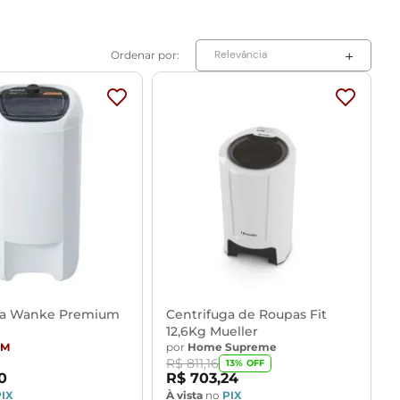
Relevância
ga Wanke Premium
Centrifuga de Roupas Fit
12,6Kg Mueller
MM
por
Home Supreme
R$
811
,
16
13
% OFF
0
R$
703
,
24
PIX
À vista
no
PIX