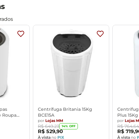
Mesas de Cabeceira
Ver todos
as
Baú Organizador
Ver todos
pas
Centrífuga Britania 15Kg
Centrífu
de Roupa
BCE15A
Plus 15Kg
por
Lojas MM
por
Lojas 
R$
649
,
23
R$
764
,
64
14
% OFF
R$
529
,
90
R$
719
,
9
À vista
no
PIX
À vista
no