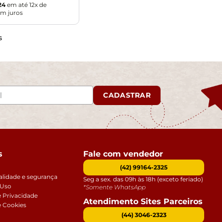
24
em até
12
x de
m juros
s
CADASTRAR
s
Fale com vendedor
(42) 99164-2325
alidade e segurança
Seg a sex. das 09h às 18h (exceto feriado)
 Uso
*Somente WhatsApp
e Privacidade
Atendimento Sites Parceiros
e Cookies
(44) 3046-2323