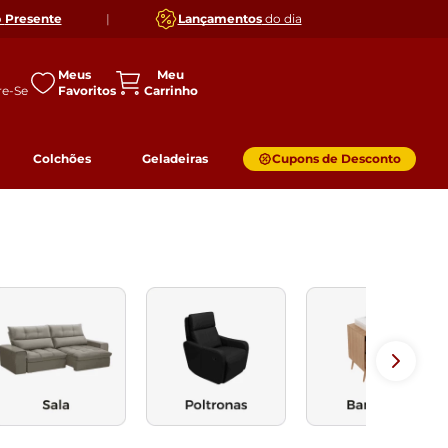
o
Presente
|
Lançamentos
do dia
Meus
Favoritos
Colchões
Geladeiras
Cupons de Desconto