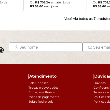
12
x de
Ou
R$
703
,
24
em até
12
x de
Ou
R$
703
,
R$
58
,
60
sem juros
R$
58
,
60
se
Você viu todos os
7
produto

Atendimento
Dúvida
Fale Conosco
Dúvidas
Trocas e devoluções
Confidenci
Entregas e Prazos
Termos de
Meios de pagamento
Políticas d
Sobre Retire Loja
Políticas d