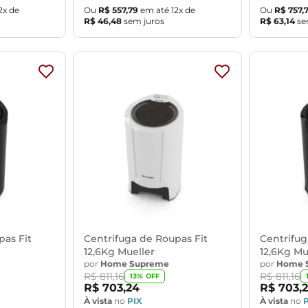
2
x de
Ou
R$
557
,
79
em até
12
x de
Ou
R$
757
,
R$
46
,
48
sem juros
R$
63
,
14
se
pas Fit
Centrifuga de Roupas Fit
Centrifug
12,6Kg Mueller
12,6Kg Mu
por
Home Supreme
por
Home 
R$
811
,
16
R$
811
,
16
13
% OFF
R$
703
,
24
R$
703
,
À vista
no
PIX
À vista
no