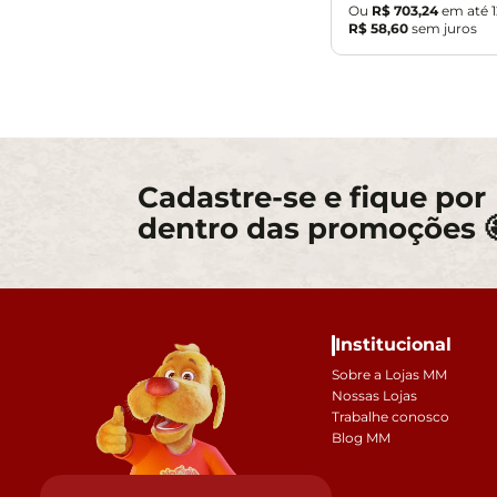
Ou
R$
703
,
24
em até
R$
58
,
60
sem juros
Cadastre-se e fique por
dentro das promoções 
Institucional
Sobre a Lojas MM
Nossas Lojas
Trabalhe conosco
Blog MM