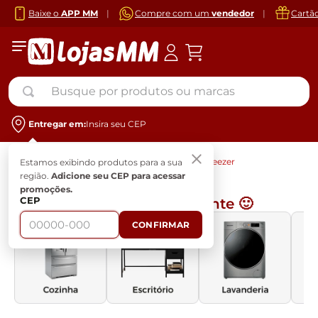
Baixe o
APP MM
|
Compre com um
vendedor
|
Cartã
Busque por produtos ou marcas
Entregar em:
Insira seu CEP
Eletrodomésticos
Cozinha
Freezer
Estamos exibindo produtos para a sua
região.
Adicione seu CEP para acessar
promoções.
CEP
Navegue por ambiente 🙂
CONFIRMAR