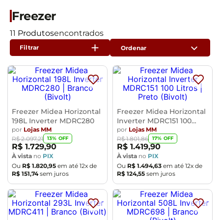
Freezer
11
Produtos
Filtrar
Freezer Midea Horizontal
Freezer Midea Horizontal
198L Inverter MDRC280
Inverter MDRC151 100
por
Lojas MM
Litros
por
Lojas MM
13
% OFF
17
% OFF
R$
2
.
097
,
21
R$
1
.
801
,
86
R$
1
.
729
,
90
R$
1
.
419
,
90
À vista
no
PIX
À vista
no
PIX
Ou
R$
1
.
820
,
95
em até
12
x de
Ou
R$
1
.
494
,
63
em até
12
x de
R$
151
,
74
sem juros
R$
124
,
55
sem juros