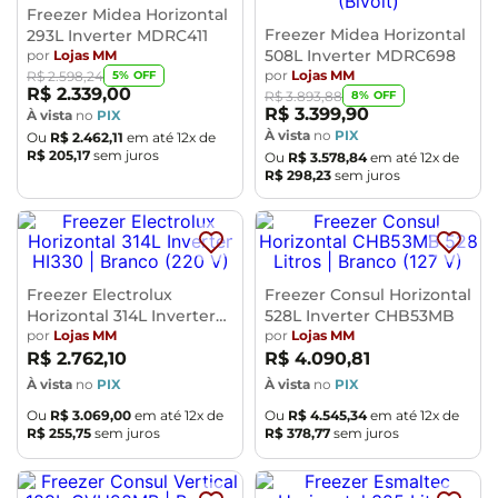
Freezer Midea Horizontal
Freezer Midea Horizontal
293L Inverter MDRC411
508L Inverter MDRC698
por
Lojas MM
por
Lojas MM
5
% OFF
R$
2
.
598
,
24
R$
2
.
339
,
00
8
% OFF
R$
3
.
893
,
88
R$
3
.
399
,
90
À vista
no
PIX
À vista
no
PIX
Ou
R$
2
.
462
,
11
em até
12
x de
R$
205
,
17
sem juros
Ou
R$
3
.
578
,
84
em até
12
x de
R$
298
,
23
sem juros
Freezer Electrolux
Freezer Consul Horizontal
Horizontal 314L Inverter
528L Inverter CHB53MB
HI330
por
Lojas MM
por
Lojas MM
R$
2
.
762
,
10
R$
4
.
090
,
81
À vista
no
PIX
À vista
no
PIX
Ou
R$
3
.
069
,
00
em até
12
x de
Ou
R$
4
.
545
,
34
em até
12
x de
R$
255
,
75
sem juros
R$
378
,
77
sem juros