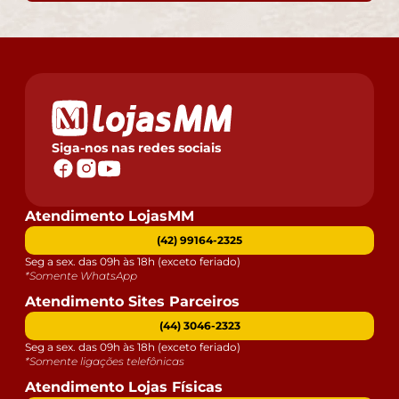
Siga-nos nas redes sociais
Atendimento LojasMM
(42) 99164-2325
Seg a sex. das 09h às 18h (exceto feriado)
*Somente WhatsApp
Atendimento Sites Parceiros
(44) 3046-2323
Seg a sex. das 09h às 18h (exceto feriado)
*Somente ligações telefônicas
Atendimento Lojas Físicas