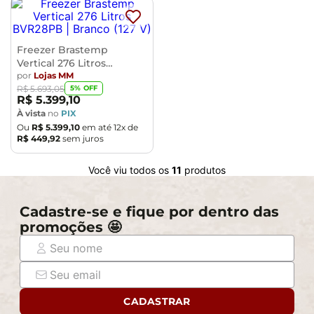
Freezer Brastemp
Vertical 276 Litros
BVR28PB
por
Lojas MM
5
% OFF
R$
5
.
693
,
05
R$
5
.
399
,
10
À vista
no
PIX
Ou
R$
5
.
399
,
10
em até
12
x de
R$
449
,
92
sem juros
Você viu todos os
11
produtos
Cadastre-se e fique por dentro das
promoções 🤩
CADASTRAR