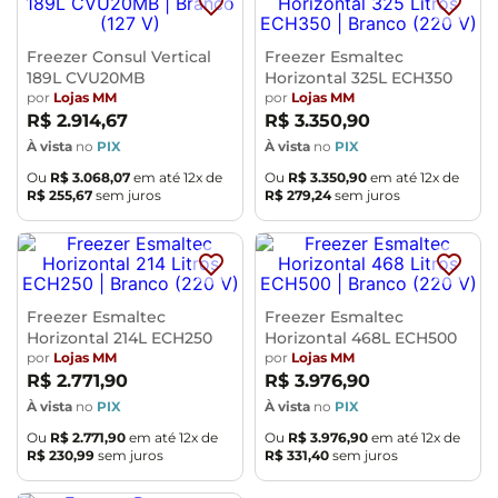
Freezer Consul Vertical
Freezer Esmaltec
189L CVU20MB
Horizontal 325L ECH350
por
Lojas MM
por
Lojas MM
R$
2
.
914
,
67
R$
3
.
350
,
90
À vista
no
PIX
À vista
no
PIX
Ou
R$
3
.
068
,
07
em até
12
x de
Ou
R$
3
.
350
,
90
em até
12
x de
R$
255
,
67
sem juros
R$
279
,
24
sem juros
Freezer Esmaltec
Freezer Esmaltec
Horizontal 214L ECH250
Horizontal 468L ECH500
por
Lojas MM
por
Lojas MM
R$
2
.
771
,
90
R$
3
.
976
,
90
À vista
no
PIX
À vista
no
PIX
Ou
R$
2
.
771
,
90
em até
12
x de
Ou
R$
3
.
976
,
90
em até
12
x de
R$
230
,
99
sem juros
R$
331
,
40
sem juros