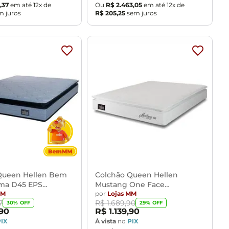
,
37
em até
12
x de
Ou
R$
2
.
463
,
05
em até
12
x de
 juros
R$
205
,
25
sem juros
Queen Hellen Bem
Colchão Queen Hellen
ma D45 EPS
Mustang One Face
24
MM
158x198x30cm
por
Lojas MM
7
R$
1
.
689
,
90
30
% OFF
29
% OFF
90
R$
1
.
139
,
90
PIX
À vista
no
PIX