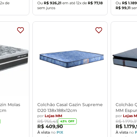
12
x de
Ou
R$
926
,
21
em até
12
x de
R$
77
,
18
Ou
R$
1
.
189
sem juros
R$
99
,
11
sem
zin Molas
Colchão Casal Gazin Supreme
Colchão 
2cm
D20 138x188x12cm
MM Espu
por
Lojas MM
1,58x1,98x
por
Lojas 
R$
755
,
43
R$
1
.
779
,
3
43
% OFF
R$
409
,
90
R$
1
.
179
,
À vista
no
PIX
À vista
no