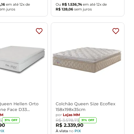
5
,
16
em até
12
x de
Ou
R$
1
.
536
,
74
em até
12
x de
em juros
R$
128
,
06
sem juros
Queen Hellen Orto
Colchão Queen Size Ecoflex
One Face D33
158x198x35cm
29
MM
por
Lojas MM
6
R$
3
.
578
,
73
31
% OFF
31
% OFF
90
R$
2
.
339
,
90
PIX
À vista
no
PIX