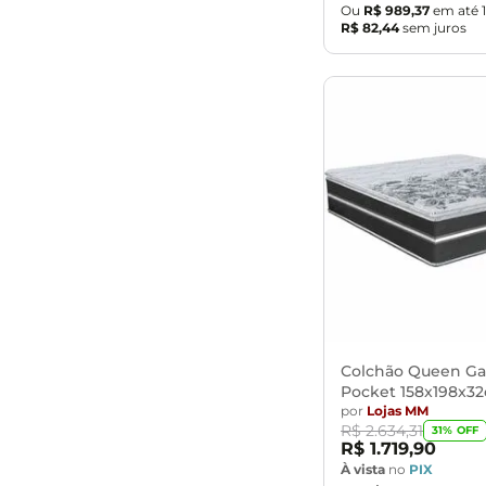
Ou
R$
989
,
37
em até
R$
82
,
44
sem juros
Colchão Queen Ga
Pocket 158x198x3
por
Lojas MM
R$
2
.
634
,
31
31
% OFF
R$
1
.
719
,
90
À vista
no
PIX