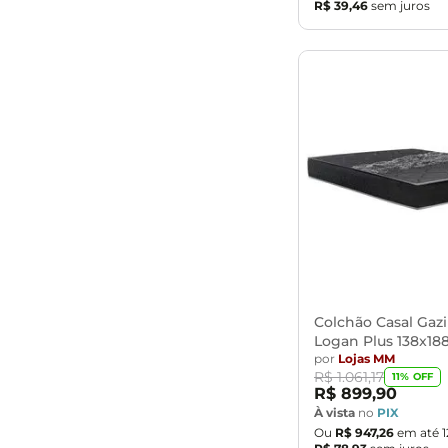
R$
39
,
46
sem juros
Colchão Casal Gaz
Logan Plus 138x18
por
Lojas MM
R$
1
.
061
,
17
11
% OFF
R$
899
,
90
À vista
no
PIX
Ou
R$
947
,
26
em até
1