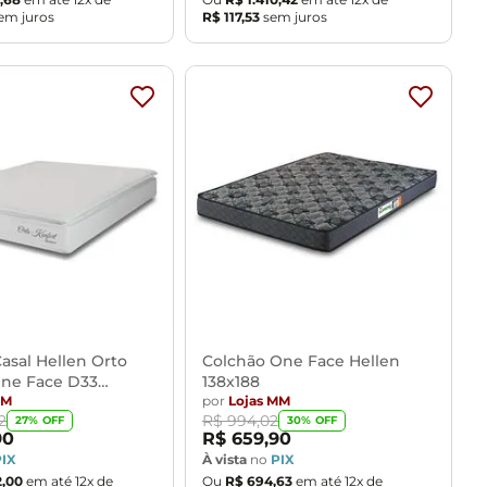
em juros
R$
117
,
53
sem juros
asal Hellen Orto
Colchão One Face Hellen
One Face D33
138x188
29
MM
por
Lojas MM
2
R$
994
,
02
27
% OFF
30
% OFF
90
R$
659
,
90
PIX
À vista
no
PIX
2
,
00
em até
12
x de
Ou
R$
694
,
63
em até
12
x de