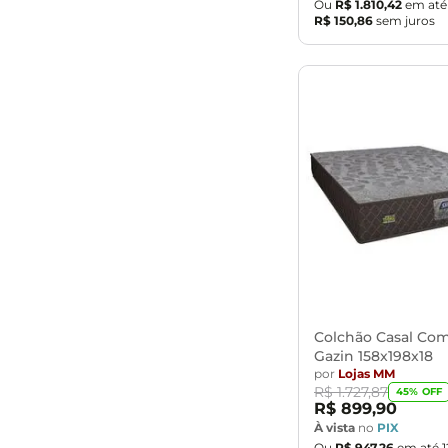
Ou
R$
1
.
810
,
42
em at
R$
150
,
86
sem juros
Colchão Casal Co
Gazin 158x198x18
por
Lojas MM
R$
1
.
727
,
87
45
% OFF
R$
899
,
90
À vista
no
PIX
Ou
R$
947
,
26
em até
1