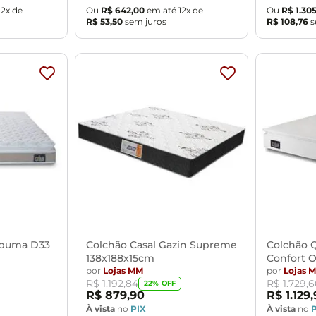
12
x de
Ou
R$
642
,
00
em até
12
x de
Ou
R$
1
.
30
R$
53
,
50
sem juros
R$
108
,
76
s
spuma D33
Colchão Casal Gazin Supreme
Colchão 
138x188x15cm
Confort 
por
Lojas MM
158x198x
por
Lojas 
R$
1
.
192
,
84
R$
1
.
729
,
6
22
% OFF
R$
879
,
90
R$
1
.
129
,
À vista
no
PIX
À vista
no