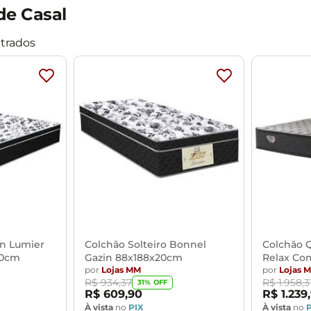
Mesas de Cabeceira
Ver todos
de Casal
Baú Organizador
Ver todos
in Lumier
Colchão Solteiro Bonnel
Colchão Q
20cm
Gazin 88x188x20cm
Relax Co
por
Lojas MM
por
Lojas 
R$
934
,
37
R$
1
.
958
,
3
31
% OFF
R$
609
,
90
R$
1
.
239
,
À vista
no
PIX
À vista
no