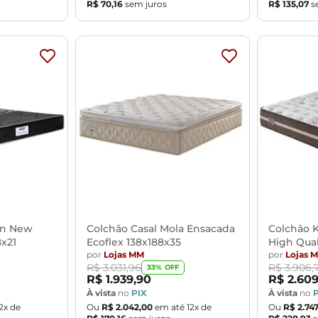
R$
70
,
16
sem juros
R$
135
,
07
s
in New
Colchão Casal Mola Ensacada
Colchão K
8x21
Ecoflex 138x188x35
High Qual
por
Lojas MM
por
Lojas 
R$
3
.
031
,
96
R$
3
.
906
,
33
% OFF
R$
1
.
939
,
90
R$
2
.
60
À vista
no
PIX
À vista
no
2
x de
Ou
R$
2
.
042
,
00
em até
12
x de
Ou
R$
2
.
747