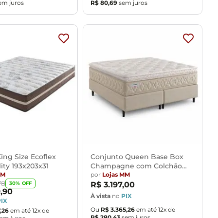
em juros
R$
80
,
69
sem juros
ing Size Ecoflex
Conjunto Queen Base Box
ity 193x203x31
Champagne com Colchão
MM
Ecoflex 158x198x73
por
Lojas MM
78
30
% OFF
R$
3
.
197
,
00
9
,
90
À vista
no
PIX
PIX
Ou
R$
3
.
365
,
26
em até
12
x de
,
26
em até
12
x de
R$
280
,
43
sem juros