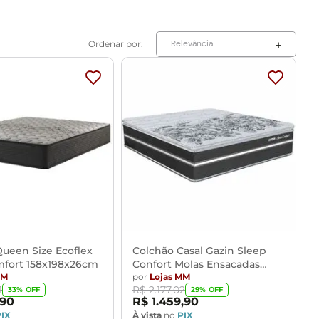
Relevância
ueen Size Ecoflex
Colchão Casal Gazin Sleep
mfort 158x198x26cm
Confort Molas Ensacadas
MM
138x188x32cm
por
Lojas MM
1
R$
2
.
177
,
02
33
% OFF
29
% OFF
90
R$
1
.
459
,
90
PIX
À vista
no
PIX