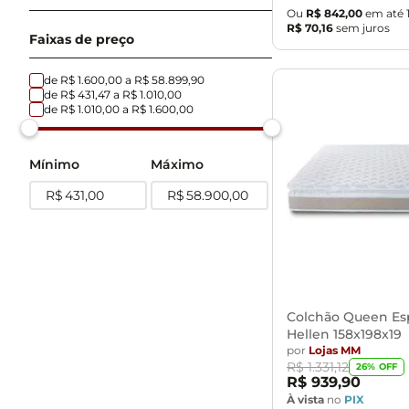
Ou
R$
842
,
00
em até
R$
70
,
16
sem juros
Molas Bonnel
Faixas de preço
Molas Ensacadas (Pocket)
Molas Superlastic
Não se aplica
de
R$ 1.600,00
a
R$ 58.899,90
de
R$ 431,47
a
R$ 1.010,00
de
R$ 1.010,00
a
R$ 1.600,00
Mínimo
Máximo
R$
R$
Colchão Queen E
Hellen 158x198x19
por
Lojas MM
R$
1
.
331
,
12
26
% OFF
R$
939
,
90
À vista
no
PIX