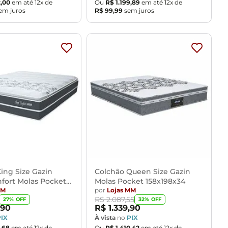
2
,
00
em até
12
x de
Ou
R$
1
.
199
,
89
em até
12
x de
em juros
R$
99
,
99
sem juros
ing Size Gazin
Colchão Queen Size Gazin
fort Molas Pocket
Molas Pocket 158x198x34
32
MM
por
Lojas MM
R$
2
.
087
,
55
27
% OFF
32
% OFF
90
R$
1
.
339
,
90
PIX
À vista
no
PIX
,
68
em até
12
x de
Ou
R$
1
.
410
,
42
em até
12
x de