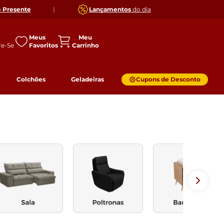
o
Presente
|
Lançamentos
do dia
Meus
Favoritos
Colchões
Geladeiras
Cupons de Desconto