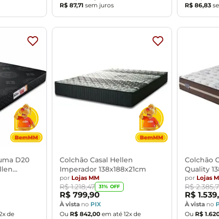
R$
87
,
71
sem juros
R$
86
,
83
se
puma D20
Colchão Casal Hellen
Colchão C
llen
Imperador 138x188x21cm
Quality 1
por
Lojas MM
por
Lojas 
R$
1
.
218
,
47
R$
2
.
385
,
31
% OFF
R$
799
,
90
R$
1
.
539
,
À vista
no
PIX
À vista
no
2
x de
Ou
R$
842
,
00
em até
12
x de
Ou
R$
1
.
62