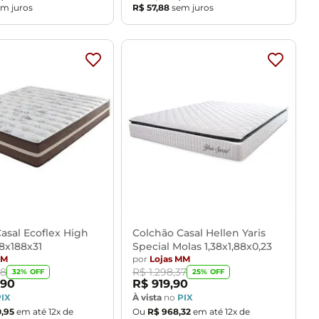
m juros
R$
57
,
88
sem juros
asal Ecoflex High
Colchão Casal Hellen Yaris
38x188x31
Special Molas 1,38x1,88x0,23
MM
por
Lojas MM
78
R$
1
.
298
,
37
32
% OFF
25
% OFF
90
R$
919
,
90
PIX
À vista
no
PIX
0
,
95
em até
12
x de
Ou
R$
968
,
32
em até
12
x de