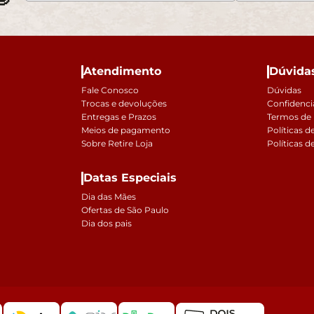
Mesas de Cabeceira
Ver todos
Baú Organizador
Ver todos
Atendimento
Dúvida
Fale Conosco
Dúvidas
Trocas e devoluções
Confidenci
Entregas e Prazos
Termos de
Meios de pagamento
Políticas d
Sobre Retire Loja
Políticas d
Datas Especiais
Dia das Mães
Ofertas de São Paulo
Dia dos pais