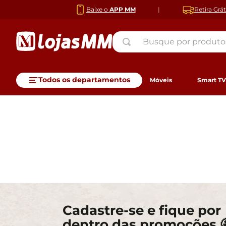
Baixe o
APP MM
|
Retira Grát
Busque por produtos ou mar
TERMOS MAIS BUSCADOS
1
º
guarda roupa
Todos os departamentos
Móveis
Smart T
2
º
armário cozinha
3
º
cozinha
Eletrônicos
Móveis para Sala
Marcas
Geladeiras
Cozinha
Pneu Aro 13
Colchões
Móveis para Cozinha
Ofertas da Philips
Freezer
Cuidados Pessoais
Pneu Aro 14
Cochões com Espuma
4
º
sofa
Celulares e Smartphones
Sofás
- Samsung
Fritadeira Elétrica
Cozinhas Completas e
- Smart TV Philips 50" 4K
Barbeadores Elétricos
5
º
cama box casal
Estantes e Racks para
- Philips
Batedeiras
Moduladas
HDR Google TV
Escovas Secadoras
Fornos
Kit de Pneus
Base Box Baú
Coifas
Multimidia Pioneer
Informática
Sala
- Philco
Cafeteiras
Cozinhas Compactas
50PUG7019/78
Máquina de Cortar
Bluetooth
6
º
mesa
Painel paraTV
- AOC
Liquidificador
Mesas de Jantar
- Smart TV Philips 32" HD
Cabelo
Brinquedos
Poltronas
Ver todos
Mixer
Modulos e Armários de
Google TV
Secadores de Cabelo
Máquinas de lavar
Tanquinhos
7
º
fogao
Puff
Sanduicheiras e Grill
Cozinha
32PHG6909/78
Ver todos
roupas
Bebês
Aparadores
Chaleiras Elétricas
Tampos de Cozinha
Ver todos
8
º
geladeira
Cadastre-se e fique por
Mesa de Centro
Churrasqueiras Elétricas
Balcões de Cozinha
Cama, Mesa e Banho
Nichos e Prateleiras para
Centrífuga de Alimentos
Bancada de Cozinha
9
º
cama
Adegas e Cervejeiras
Centrifugas
dentro das promoções 