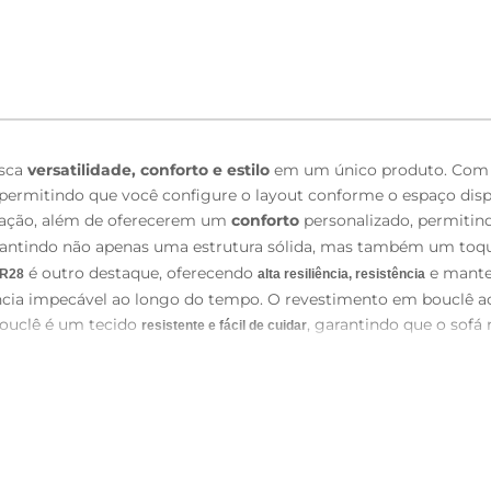
usca
versatilidade, conforto e estilo
em um único produto. Com
 permitindo que você configure o layout conforme o espaço disp
ização, além de oferecerem um
conforto
personalizado, permitin
rantindo não apenas uma estrutura sólida, mas também um toqu
é outro destaque, oferecendo
e mante
R28
alta resiliência, resistência
ncia impecável ao longo do tempo. O revestimento em bouclê a
 bouclê é um tecido
, garantindo que o sofá
resistente e fácil de cuidar
peça-chave para quem valoriza qualidade, conforto e flexibilida