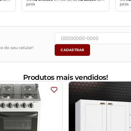
certifique-se de que passará normalmente por elevadores, port
juros
juros
e do seu celular!
CADASTRAR
Produtos mais vendidos!