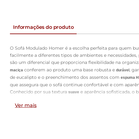
Informações do produto
O Sofá Modulado Homer é a escolha perfeita para quem b
facilmente a diferentes tipos de ambientes e necessidades,
são um diferencial que proporciona flexibilidade na organ
conferem ao produto uma base robusta e
, ga
maciça
durável
de eucalipto e o preenchimento dos assentos com
espuma H
que assegura que o sofá continue confortável e com aparê
Conhecido por sua textura
e aparência sofisticada, o
suave
Ideal para salas de estar modernas, o sofá modulado é uma 
Ver mais
, adaptado ao seu estilo de vida.
ambiente acolhedor e estiloso
Dimensões do Produto:
Largura Total:
320cm
Altura:
94cm