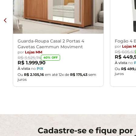
Guarda-Roupa Casal 2 Portas 4
Fogão 4 B
Gavetas Caemmun Moviment
por
Lojas 
R$
605
,
63
por
Lojas MM
R$
449
,
R$
3
.
525
,
74
40
% OFF
R$
1
.
999
,
90
À vista
no
À vista
no
PIX
Ou
R$
499
,
juros
Ou
R$
2
.
105
,
16
em até
12
x de
R$
175
,
43
sem
juros
Cadastre-se e fique por