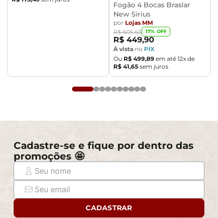
- Todos os nossos produtos são enviados devidamente
Fogão 4 Bocas Braslar
New Sirius
embalados e com total segurança
por
Lojas MM
- Confira as dimensões do produto no momento da
17
% OFF
R$
605
,
63
compra e certifique-se de que passará normalmente
R$
449
,
90
por elevadores, portas, escadas e/ou corredores,
À vista
no
PIX
Ou
R$
499
,
89
em até
12
x de
evitando assim futuros desagrados ou imprevistos
R$
41
,
65
sem juros
com a entrega do produto.
Cadastre-se e fique por dentro das
promoções 🤩
CADASTRAR