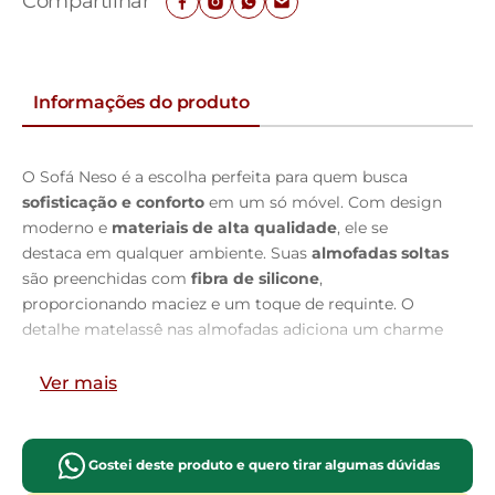
Compartilhar
Informações do produto
O Sofá Neso é a escolha perfeita para quem busca
sofisticação e conforto
em um só móvel. Com design
moderno e
materiais de alta qualidade
, ele se
destaca em qualquer ambiente. Suas
almofadas soltas
são preenchidas com
fibra de silicone
,
proporcionando maciez e um toque de requinte. O
detalhe matelassê nas almofadas adiciona um charme
extra e eleva a estética do sofá. O revestimento em
tecido bouclê
oferece uma textura única e agradável
Ver mais
ao toque, além de ser altamente resistente, garantindo
durabilidade
sem perder a elegância. Com assentos
em
espuma HR28
o produto proporciona conforto e
Gostei deste produto e quero tirar algumas dúvidas
suporte. A combinação de
percintas elásticas
com