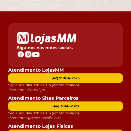
Siga-nos nas redes sociais
Atendimento LojasMM
(42) 99164-2325
Seg a sex. das 09h às 18h (exceto feriado)
*Somente WhatsApp
Atendimento Sites Parceiros
(44) 3046-2323
Seg a sex. das 09h às 18h (exceto feriado)
*Somente ligações telefônicas
Atendimento Lojas Físicas