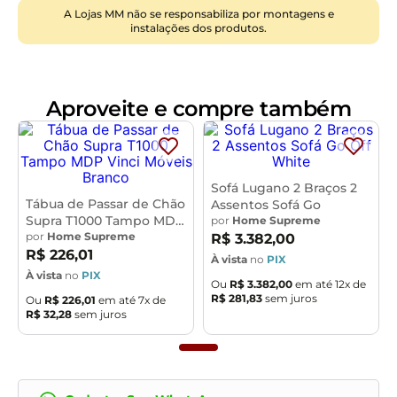
molas bonnel
assegura uma sustentação ideal,
A Lojas MM não se responsabiliza por montagens e
instalações dos produtos.
mantendo o formato original do sofá por mais tempo.
Os
pés em aço
conferem uma base robusta e estável,
além de adicionar um toque contemporâneo ao
design, tornando-o uma peça central em sua sala de
Aproveite e compre também
estar. Transforme seu espaço com o Sofá Neso, onde o
conforto encontra a
elegância
. Ideal para quem
valoriza design e funcionalidade, esse sofá é o convite
perfeito para momentos de relaxamento e estilo em
Sofá Lugano 2 Braços 2
sua casa.
Tábua de Passar de Chão
Assentos Sofá Go
Supra T1000 Tampo MDP
por
Home Supreme
Dimensões do Produto:
Vinci Móveis
por
Home Supreme
R$
3
.
382
,
00
Largura:
180cm
R$
226
,
01
À vista
no
PIX
Altura:
96cm
À vista
no
PIX
Ou
R$
3
.
382
,
00
em até
12
x de
Profundidade:
80cm
R$
281
,
83
sem juros
Ou
R$
226
,
01
em até
7
x de
Largura do Braço:
15cm
R$
32
,
28
sem juros
Características dos Produtos:
Material da Estrutura:
Madeira de Eucalipto
Assento:
Espuma HR28 com percintas elásticas e