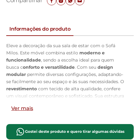
Compartilhar
Informações do produto
Eleve a decoração da sua sala de estar com o Sofá
Milos. Este móvel combina estilo
moderno e
funcionalidade
, sendo a escolha ideal para quem
busca c
onforto e versatilidade
. Com seu
design
modular
permite diversas configurações, adaptando-
se facilmente ao seu espaço e às suas necessidades. O
revestimento
com tecido de alta qualidade, confere
um visual contemporâneo e sofisticado. Sua estrutura
robusta feita em
madeira reflorestada
e durável,
Ver mais
garante resistência e longa vida útil do móvel.
Encosto
confortável
e almofadas soltas, recheadas com
fibras
siliconadas e manta acrílica
, proporcionam máximo
conforto e suporte. Assentos confeccionados com
Gostei deste produto e quero tirar algumas dúvidas
espuma de densidade D-28
, oferece um assento