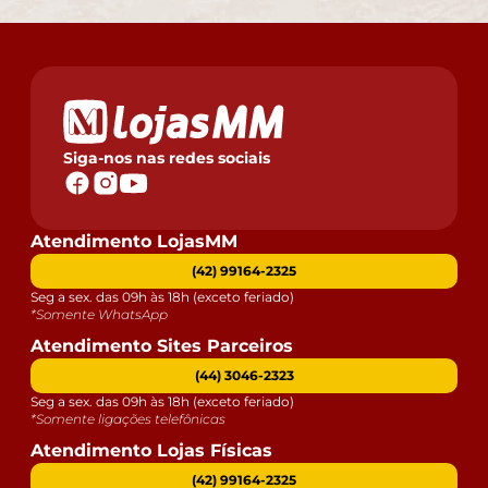
Siga-nos nas redes sociais
Atendimento LojasMM
(42) 99164-2325
Seg a sex. das 09h às 18h (exceto feriado)
*Somente WhatsApp
Atendimento Sites Parceiros
(44) 3046-2323
Seg a sex. das 09h às 18h (exceto feriado)
*Somente ligações telefônicas
Atendimento Lojas Físicas
(42) 99164-2325