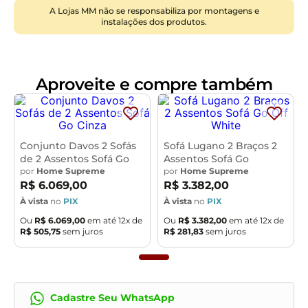
assento é reforçado com percintas elásticas trançadas
A Lojas MM não se responsabiliza por montagens e
de 5cm e 6cm, molas espirais e molas ensacadas, o que
instalações dos produtos.
assegura uma experiência de sentar ainda mais
confortável
. O braço do sofá conta com espuma D-24,
trazendo maior conforto nos apoios laterais. Os pés são
feitos em madeira, complementando o design
Aproveite e compre também
moderno
do móvel, enquanto os rodízios de silicone
facilitam a movimentação sem comprometer o piso. O
Sofá Santiago é ideal para quem busca conforto,
funcionalidade
e durabilidade, com design que se
Conjunto Davos 2 Sofás
Sofá Lugano 2 Braços 2
de 2 Assentos Sofá Go
Assentos Sofá Go
adapta a diversos estilos de decoração.
por
Home Supreme
por
Home Supreme
Dimensões do Produto:
R$
6
.
069
,
00
R$
3
.
382
,
00
Largura Total:
402cm
À vista
no
PIX
À vista
no
PIX
Altura Total:
88cm
Ou
R$
6
.
069
,
00
em até
12
x de
Ou
R$
3
.
382
,
00
em até
12
x de
R$
505
,
75
sem juros
R$
281
,
83
sem juros
Profundidade Total Fechado:
108cm
Profundidade Total Aberto:
148cm
Altura dos Pés ao Assento:
40cm
Largura do Assento:
120cm
Largura do Braço
: 20cm
Cadastre Seu WhatsApp