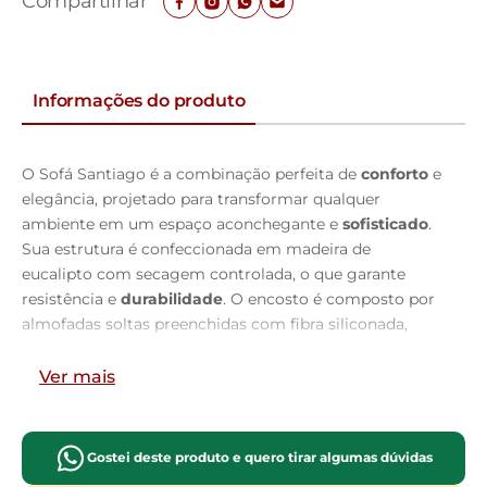
Compartilhar
Informações do produto
O Sofá Santiago é a combinação perfeita de
conforto
e
elegância, projetado para transformar qualquer
ambiente em um espaço aconchegante e
sofisticado
.
Sua estrutura é confeccionada em madeira de
eucalipto com secagem controlada, o que garante
resistência e
durabilidade
. O encosto é composto por
almofadas soltas preenchidas com fibra siliconada,
oferecendo um apoio macio e adaptável ao corpo, ideal
para momentos de relaxamento.
Ver mais
O assento retrátil é feito com espuma Soft D-40, que
proporciona o equilíbrio perfeito entre
suavidade
e
Gostei deste produto e quero tirar algumas dúvidas
firmeza, garantindo conforto excepcional. Além disso, o