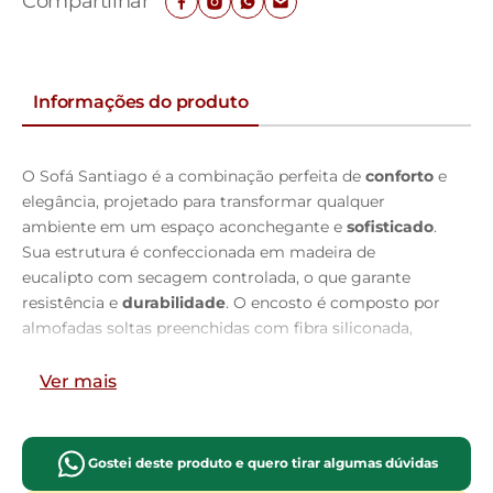
Compartilhar
Informações do produto
O Sofá Santiago é a combinação perfeita de
conforto
e
elegância, projetado para transformar qualquer
ambiente em um espaço aconchegante e
sofisticado
.
Sua estrutura é confeccionada em madeira de
eucalipto com secagem controlada, o que garante
resistência e
durabilidade
. O encosto é composto por
almofadas soltas preenchidas com fibra siliconada,
oferecendo um apoio macio e adaptável ao corpo, ideal
para momentos de relaxamento.
Ver mais
O assento retrátil é feito com espuma Soft D-40, que
proporciona o equilíbrio perfeito entre
suavidade
e
Gostei deste produto e quero tirar algumas dúvidas
firmeza, garantindo conforto excepcional. Além disso, o