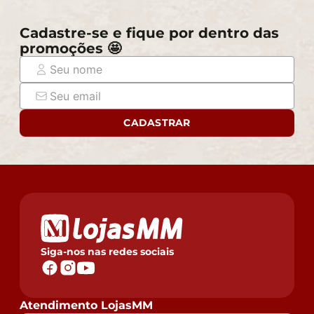
evitando assim futuros desagrados ou imprevistos
Cadastre-se e fique por dentro das
com a entrega do produto.
promoções 🤩
CADASTRAR
Siga-nos nas redes sociais
Atendimento LojasMM