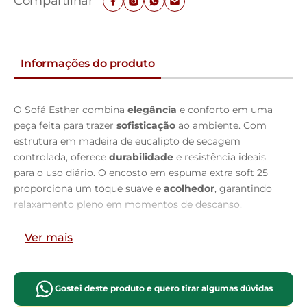
Compartilhar
Informações do produto
O Sofá Esther combina
elegância
e conforto em uma
peça feita para trazer
sofisticação
ao ambiente. Com
estrutura em madeira de eucalipto de secagem
controlada, oferece
durabilidade
e resistência ideais
para o uso diário. O encosto em espuma extra soft 25
proporciona um toque suave e
acolhedor
, garantindo
relaxamento pleno em momentos de descanso.
O assento fixo é composto por 10 cm de espuma soft
Ver mais
40, molas espirais e percintas elásticas trançadas de 5
cm e 6 cm, oferecendo suporte consistente e
conforto
prolongado. Os pés em madeira completam o visual
Gostei deste produto e quero tirar algumas dúvidas
refinado
e acrescentam estabilidade à estrutura. Como