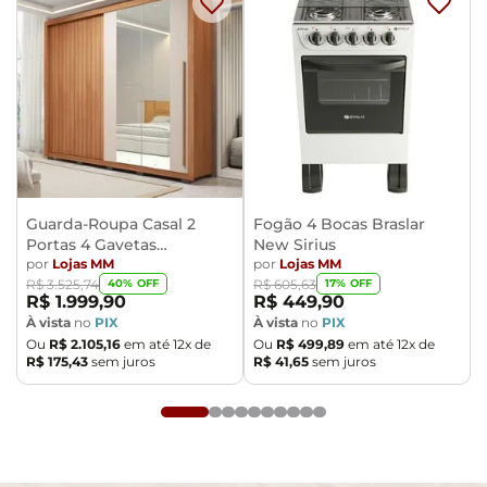
- Todos os nossos produtos são enviados devidamente
embalados e com total segurança
- Confira as dimensões do produto no momento da
compra e certifique-se de que passará normalmente
por elevadores, portas, escadas e/ou corredores,
evitando assim futuros desagrados ou imprevistos
com a entrega do produto.
Guarda-Roupa Casal 2
Fogão 4 Bocas Braslar
Portas 4 Gavetas
New Sirius
Caemmun Moviment
por
Lojas MM
por
Lojas MM
40
% OFF
17
% OFF
R$
3
.
525
,
74
R$
605
,
63
R$
1
.
999
,
90
R$
449
,
90
À vista
no
PIX
À vista
no
PIX
Ou
R$
2
.
105
,
16
em até
12
x de
Ou
R$
499
,
89
em até
12
x de
R$
175
,
43
sem juros
R$
41
,
65
sem juros