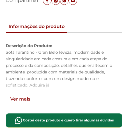
Compartilhar
Informações do produto
Descrição do Produto:
Sofá Tarantino - Gran Belo leveza, modernidade e
singularidade em cada costura e em cada etapa do
processo e da composição. detalhes que enaltecem o
ambiente produzida com materiais de qualidade,
trazendo conforto, com um design moderno e
sofisticado. Adquira já!
Dimensões do Produto:
Ver mais
Largura:
170cm
Altura:
90 cm
Profundidade:
92 cm
Gostei deste produto e quero tirar algumas dúvidas
Características do Produto: