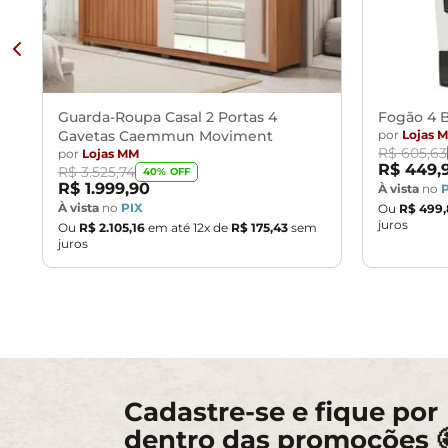
Guarda-Roupa Casal 2 Portas 4
Fogão 4 B
Gavetas Caemmun Moviment
por
Lojas 
R$
605
,
63
por
Lojas MM
R$
449
,
R$
3
.
525
,
74
40
% OFF
R$
1
.
999
,
90
À vista
no
À vista
no
PIX
Ou
R$
499
,
juros
Ou
R$
2
.
105
,
16
em até
12
x de
R$
175
,
43
sem
juros
Cadastre-se e fique por
dentro das promoções 