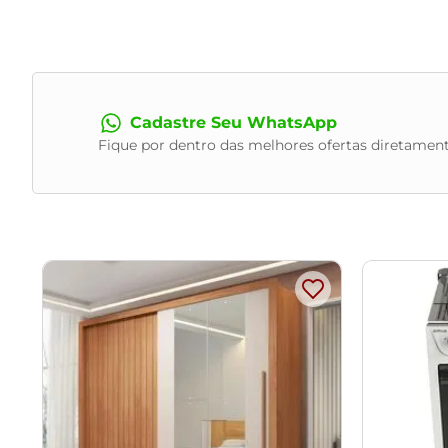
Material da Estrutura:
Madeira de Eucalipto
Assentos:
Espuma HR28 com Plumante em Silicone, Percint
Encostos:
Espuma D23 Soft
Almofadas:
Fibra Siliconada
Pés:
Madeira Maciça
Cadastre Seu WhatsApp
Revestimento:
Linho
Fique por dentro das melhores ofertas diretament
Peso Suportado por Módulo:
120kg
Conteúdo da Embalagem:
2 módulos
Necessita de Montagem:
Sim
Instruções/Cuidado:
Utilizar um pano levemente umedecido
com escovas ou produtos abrasivos.
Observações Importantes:
- As imagens são meramente ilustrativas e não acompanham
- Pode haver alguma diferença de tonalidade entre a image
- Todos os nossos produtos são enviados devidamente emb
- Confira as dimensões do produto no momento da compra e 
desagrados ou imprevistos com a entrega do produto.