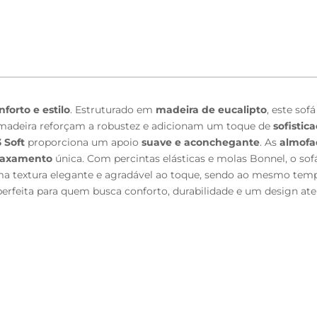
nforto e estilo
. Estruturado em
madeira de eucalipto
, este sof
madeira reforçam a robustez e adicionam um toque de
sofistic
 Soft
proporciona um apoio
suave e aconchegante
. As
almofa
laxamento
única. Com percintas elásticas e molas Bonnel, o s
textura elegante e agradável ao toque, sendo ao mesmo tempo r
erfeita para quem busca conforto, durabilidade e um design at