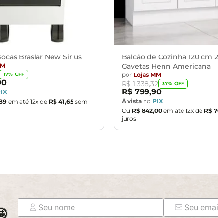
ocas Braslar New Sirius
Balcão de Cozinha 120 cm 2
MM
Gavetas Henn Americana
por
Lojas MM
17
% OFF
90
R$
1
.
338
,
32
37
% OFF
R$
799
,
90
PIX
À vista
no
PIX
89
em até
12
x de
R$
41
,
65
sem
Ou
R$
842
,
00
em até
12
x de
R$
7
juros
