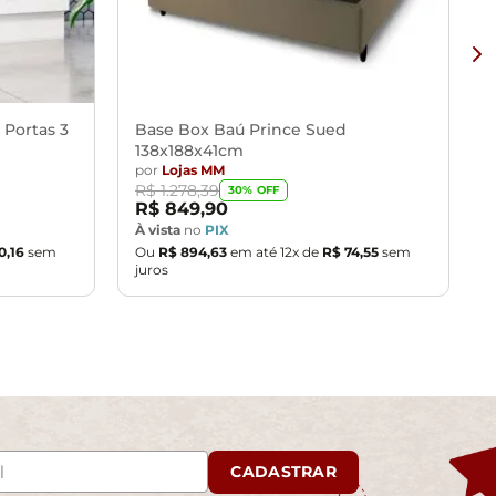
 Portas 3
Base Box Baú Prince Sued
138x188x41cm
por
Lojas MM
R$
1
.
278
,
39
30
% OFF
R$
849
,
90
À vista
no
PIX
0
,
16
sem
Ou
R$
894
,
63
em até
12
x de
R$
74
,
55
sem
juros
CADASTRAR