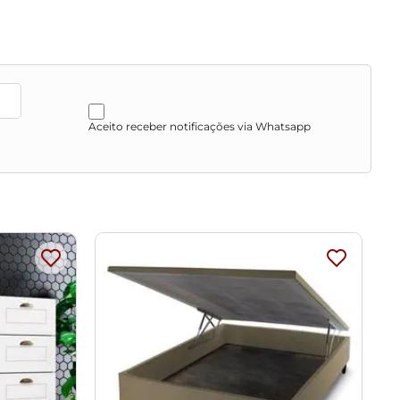
Aceito receber notificações via Whatsapp
 que o produto não sofra alterações na cor. Não limpar
o de cores da sua tela.
as, escadas e/ou corredores, evitando assim futuros