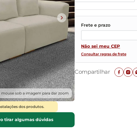
Mesas de Cabeceira
Ver todos
Baú Organizador
Ver todos
Não sei meu CEP
Consultar regras de frete
Compartilhar
o mouse sob a imagem para dar zoom
nstalações dos produtos.
o tirar algumas dúvidas