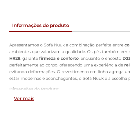
Informações do produto
Apresentamos o Sofá Nuuk a combinação perfeita entre
co
ambientes que valorizam a qualidade. Os pés também em 
HR28
, garante
firmeza e conforto
, enquanto o encosto
D23
perfeitamente ao corpo, oferecendo uma experiência de
re
evitando deformações. O revestimento em linho agrega uma 
estar modernas e aconchegantes, o Sofá Nuuk é a escolha p
Dimensões do Produto:
Largura:
300cm
Ver mais
Altura:
96cm
Profundidade:
98cm
Altura do assento ao chão:
44cm
Características dos Produtos: