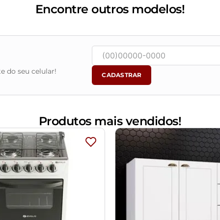
Encontre outros modelos!
as Elásticas e Molas Bóneis
e do seu celular!
CADASTRAR
 com água, seguido de pano seco. Evitar exposição ao sol, para
Produtos mais vendidos!
 objetos de decoração e eletros
m e o produto, por conta do tratamento de imagens e a calibraçã
alados e com total segurança
certifique-se de que passará normalmente por elevadores, port