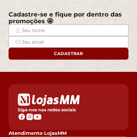
compra e certifique-se de que passará normalmente
por elevadores, portas, escadas e/ou corredores,
Cadastre-se e fique por dentro das
evitando assim futuros desagrados ou imprevistos
promoções 🤩
com a entrega do produto.
CADASTRAR
Siga-nos nas redes sociais
Atendimento LojasMM