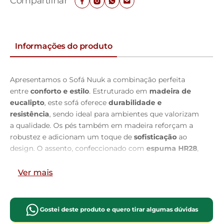
Compartilhar
Informações do produto
Apresentamos o Sofá Nuuk a combinação perfeita
entre
conforto e estilo
. Estruturado em
madeira de
eucalipto
, este sofá oferece
durabilidade e
resistência
, sendo ideal para ambientes que valorizam
a qualidade. Os pés também em madeira reforçam a
robustez e adicionam um toque de
sofisticação
ao
design. O assento, confeccionado com
espuma HR28
,
garante
firmeza e conforto
, enquanto o encosto
D23
Soft
proporciona um apoio
suave e aconchegante
. As
Ver mais
almofadas soltas
, preenchidas com fibra de silicone,
ajustam-se perfeitamente ao corpo, oferecendo uma
experiência de
relaxamento
única. Com percintas
Gostei deste produto e quero tirar algumas dúvidas
elásticas e molas Bonnel, o sofá assegura uma