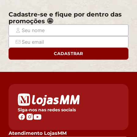
compra e certifique-se de que passará normalmente
por elevadores, portas, escadas e/ou corredores,
Cadastre-se e fique por dentro das
evitando assim futuros desagrados ou imprevistos
promoções 🤩
com a entrega do produto.
CADASTRAR
Siga-nos nas redes sociais
Atendimento LojasMM