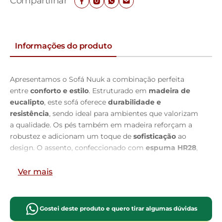
Compartilhar
Informações do produto
Apresentamos o Sofá Nuuk a combinação perfeita
entre
conforto e estilo
. Estruturado em
madeira de
eucalipto
, este sofá oferece
durabilidade e
resistência
, sendo ideal para ambientes que valorizam
a qualidade. Os pés também em madeira reforçam a
robustez e adicionam um toque de
sofisticação
ao
design. O assento, confeccionado com
espuma HR28
,
garante
firmeza e conforto
, enquanto o encosto
D23
Soft
proporciona um apoio
suave e aconchegante
. As
Ver mais
almofadas soltas
, preenchidas com fibra de silicone,
ajustam-se perfeitamente ao corpo, oferecendo uma
experiência de
relaxamento
única. Com
percintas
Gostei deste produto e quero tirar algumas dúvidas
elásticas e molas Bonnel,
o sofá assegura uma