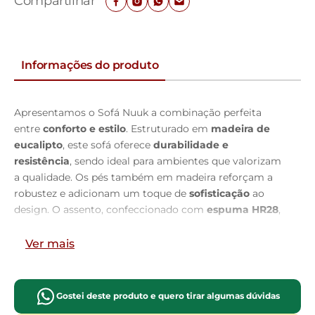
Compartilhar
Informações do produto
Apresentamos o Sofá Nuuk a combinação perfeita
entre
conforto e estilo
. Estruturado em
madeira de
eucalipto
, este sofá oferece
durabilidade e
resistência
, sendo ideal para ambientes que valorizam
a qualidade. Os pés também em madeira reforçam a
robustez e adicionam um toque de
sofisticação
ao
design. O assento, confeccionado com
espuma HR28
,
garante
firmeza e conforto
, enquanto o encosto
D23
Soft
proporciona um apoio
suave e aconchegante
. As
Ver mais
almofadas soltas
, preenchidas com fibra de silicone,
ajustam-se perfeitamente ao corpo, oferecendo uma
experiência de
relaxamento
única. Com
percintas
Gostei deste produto e quero tirar algumas dúvidas
elásticas e molas Bonnel,
o sofá assegura uma