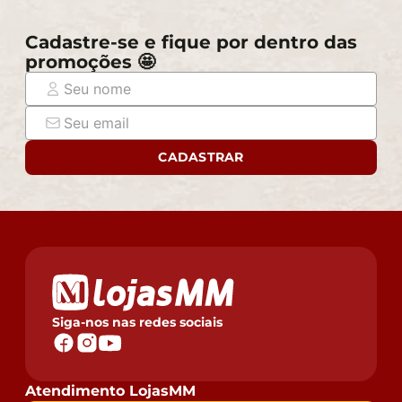
compra e certifique-se de que passará normalmente
por elevadores, portas, escadas e/ou corredores,
Cadastre-se e fique por dentro das
evitando assim futuros desagrados ou imprevistos
promoções 🤩
com a entrega do produto.
CADASTRAR
Siga-nos nas redes sociais
Atendimento LojasMM