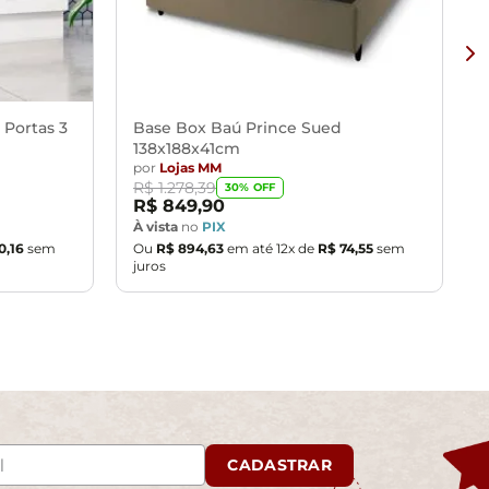
cado.
bir ou descer escadas/elevadores ou pela utilização de
dicionais serão de responsabilidade do cliente.
as, escadas e/ou corredores, evitando assim futuros
 Portas 3
Base Box Baú Prince Sued
138x188x41cm
por
Lojas MM
R$
1
.
278
,
39
30
% OFF
R$
849
,
90
À vista
no
PIX
0
,
16
sem
Ou
R$
894
,
63
em até
12
x de
R$
74
,
55
sem
juros
CADASTRAR