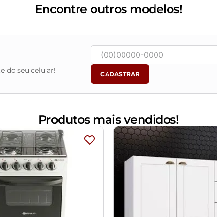
Encontre outros modelos!
e do seu celular!
CADASTRAR
Produtos mais vendidos!
com água, seguido de pano seco. Evitar exposição ao sol, para 
 objetos de decoração e eletros.
m e o produto, por conta do tratamento de imagens e a calibraçã
alados e com total segurança.
ções da embalagem, havendo alguma avaria não assine o comprova