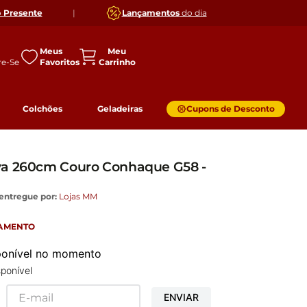
o
Presente
|
Lançamentos
do dia
Meus
Favoritos
Colchões
Geladeiras
Cupons de Desconto
va 260cm Couro Conhaque G58 -
entregue por:
Lojas MM
GAMENTO
sponível no momento
ponível
ENVIAR