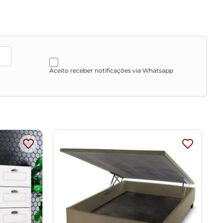
Aceito receber notificações via Whatsapp
que o produto não sofra alterações na cor. Não limpar
o de cores da sua tela.
nte de recebimento, entre em contato com a loja para