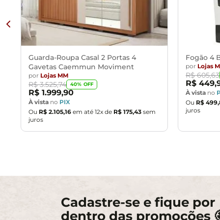
orientações.
- A nossa loja se responsabilizará pela entrega dos produto
- Não nos responsabilizamos, no ato da entrega, por monta
guinchos ou equipamentos similares para acesso a pisos sup
- Confira as dimensões do produto no momento da compra e 
Guarda-Roupa Casal 2 Portas 4
Fogão 4 B
desagrados ou imprevistos com a entrega do produto.
Gavetas Caemmun Moviment
por
Lojas 
R$
605
,
63
por
Lojas MM
R$
449
,
R$
3
.
525
,
74
40
% OFF
R$
1
.
999
,
90
À vista
no
À vista
no
PIX
Ou
R$
499
,
juros
Ou
R$
2
.
105
,
16
em até
12
x de
R$
175
,
43
sem
juros
Cadastre-se e fique por
dentro das promoções 