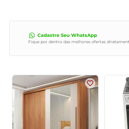
Características do Produto:
Material da Estrutura:
Madeira Reflorestada de Eucalipto;
Encosto:
Percinta Elástica, Espuma D-26;
Assento:
Molas no Assento, Espuma D-26;
Material dos Pés:
Madeira Eucalipto Maciço;
Cadastre Seu WhatsApp
Quantidade de Pés:
08;
Fique por dentro das melhores ofertas diretament
Tipo de Pés:
Fixo;
Revestimento:
Couro;
Peso Suportado:
260Kg;
Conteúdo da Embalagem:
1 Sofá;
Necessita de Montagem:
Não;
Instruções/Cuidado:
Utilizar um pano levemente umedecido 
com escovas ou produtos abrasivos.
Observações importantes:
- As imagens são meramente ilustrativas e não acompanham
- Pode haver alguma diferença de tonalidade entre a image
- Todos os nossos produtos são enviados devidamente emb
- Ao receber o produto o cliente deve verificar as condi