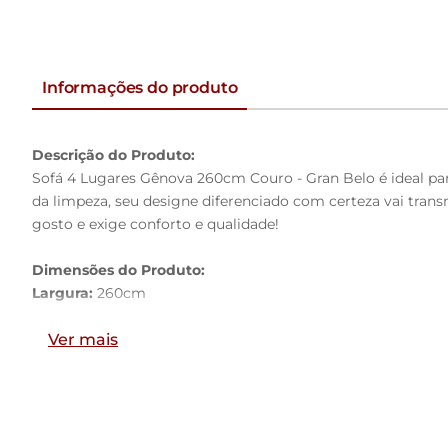
Informações do produto
Descrição do Produto:
Sofá 4 Lugares Gênova 260cm Couro - Gran Belo é ideal par
da limpeza, seu designe diferenciado com certeza vai trans
gosto e exige conforto e qualidade!
Dimensões do Produto:
Largura:
260cm
Altura:
75cm
Profundidade:
Ver mais
100cm
Largura do Assento:
105cm
Largura do Braço:
25cm
Profundidade do Assento:
70cm
Altura do Assento ao Chão:
40cm