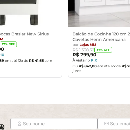
s adquiridos até a porta de entrada ou portaria do endereço indi
gens, desmontagens e instalações de produtos, bem como, por su
eriores em apartamentos, casas ou escritórios. Estas despesas a
certifique-se de que passará normalmente por elevadores, port
ocas Braslar New Sirius
Balcão de Cozinha 120 cm 2
MM
Gavetas Henn Americana
por
Lojas MM
17
% OFF
90
R$
1
.
338
,
32
37
% OFF
R$
799
,
90
PIX
À vista
no
PIX
89
em até
12
x de
R$
41
,
65
sem
Ou
R$
842
,
00
em até
12
x de
R$
7
juros
