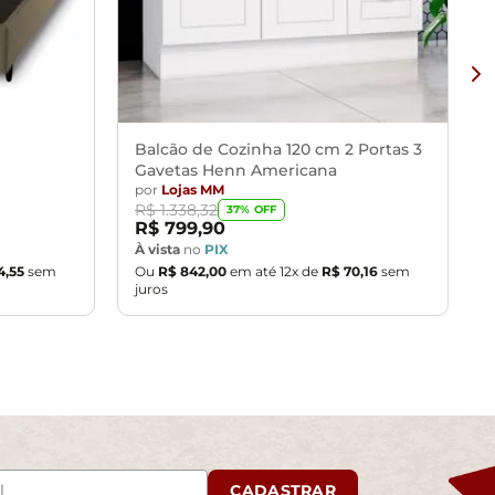
Balcão de Cozinha 120 cm 2 Portas 3
Gavetas Henn Americana
por
Lojas MM
R$
1
.
338
,
32
37
% OFF
R$
799
,
90
À vista
no
PIX
4
,
55
sem
Ou
R$
842
,
00
em até
12
x de
R$
70
,
16
sem
juros
CADASTRAR