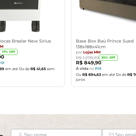
ocas Braslar New Sirius
Base Box Baú Prince Sued
MM
138x188x41cm
por
Lojas MM
17
% OFF
90
R$
1
.
278
,
39
30
% OFF
R$
849
,
90
PIX
À vista
no
PIX
89
em até
12
x de
R$
41
,
65
sem
Ou
R$
894
,
63
em até
12
x de
R$
7
juros