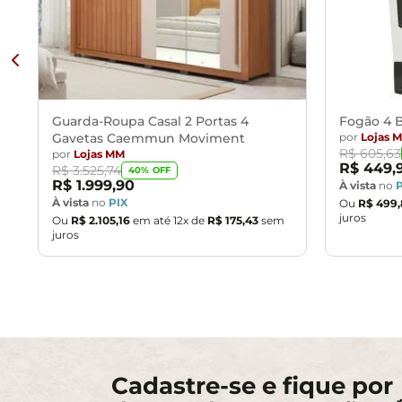
Guarda-Roupa Casal 2 Portas 4
Fogão 4 B
Gavetas Caemmun Moviment
por
Lojas 
R$
605
,
63
por
Lojas MM
R$
449
,
R$
3
.
525
,
74
40
% OFF
R$
1
.
999
,
90
À vista
no
À vista
no
PIX
Ou
R$
499
,
juros
Ou
R$
2
.
105
,
16
em até
12
x de
R$
175
,
43
sem
juros
Cadastre-se e fique por