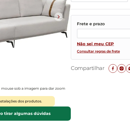
Mesas de Cabeceira
Ver todos
Baú Organizador
Ver todos
Não sei meu CEP
Consultar regras de frete
Compartilhar
o mouse sob a imagem para dar zoom
nstalações dos produtos.
o tirar algumas dúvidas