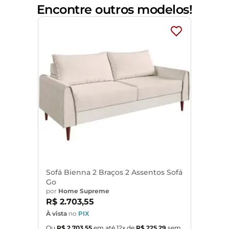
ouro.
Encontre outros modelos!
ena variação de até 3 cm.
vido o lote de tecidos.
a com pano levemente umedecido em água limpa, sem esfregar, não
vendo ficar exposto diretamente ao sol, calor e umidade excessi
m e o produto real, por conta do tratamento de imagens e a cal
objetos de decoração e eletrônicos.
Sofá Bienna 2 Braços 2 Assentos Sofá
ondições da embalagem, caso haja alguma avaria não assine o co
Go
por
Home Supreme
ponsabilidade do cliente. Não nos responsabilizamos, no ato da
R$
2
.
703
,
55
as são de responsabilidade do comprador.
À vista
no
PIX
assará normalmente por supostos elevadores, portas, escadas e/o
Ou
R$
2
.
703
,
55
em até
12
x de
R$
225
,
29
sem