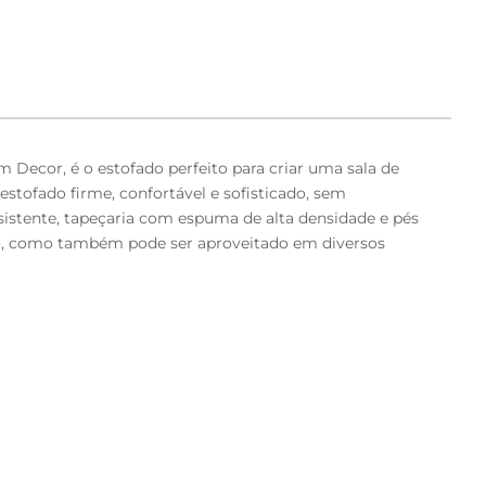
 Decor, é o estofado perfeito para criar uma sala de
stofado firme, confortável e sofisticado, sem
sistente, tapeçaria com espuma de alta densidade e pés
ção, como também pode ser aproveitado em diversos
sustentação e molas bonnel 15cm de altura.