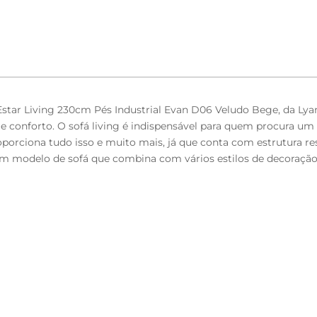
Estar Living 230cm Pés Industrial Evan D06 Veludo Bege, da Lyam
conforto. O sofá living é indispensável para quem procura um e
oporciona tudo isso e muito mais, já que conta com estrutura re
é um modelo de sofá que combina com vários estilos de decora
mento ecológico.
ege.
 siliconada.
da de 200g, percintas elásticas de alta resistência para maior 