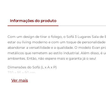
Informações do produto
Com um design de tirar o folego, o Sofá 3 Lugares Sala de 
estar ou living moderno e com um toque de personalidade e 
abandonar a versatilidade e a qualidade. O modelo Evan pr
metálicos que remetem ao estilo industrial. Além disso, 
ambientes. Então, não espere mais e garanta já o seu!
Dimensões do Sofá (L x A x P)
230 x 95 x 90 cm
Ver mais
Características:
Estrutura em madeira maciça 100% eucalipto de refloresta
Revestimento em tecido Veludo de alta qualidade na cor B
Encosto fixo com almofadas soltas e enchimento 100% fibra
Assento fixo com espuma D-28 contínua soft, manta silicona