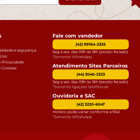
s
Fale com vendedor
(42) 99164-2325
alidade e segurança
Seg a sex. das 09h às 18h (exceto feriado)
 Uso
*Somente WhatsApp
e Privacidade
Atendimento Sites Parceiros
e Cookies
(44) 3046-2323
Seg a sex. das 09h às 18h (exceto feriado)
*Somente ligações telefônicas
Ouvidoria e SAC
(42) 3220-6047
Horário pode variar conforme a filial
*Somente WhatsApp