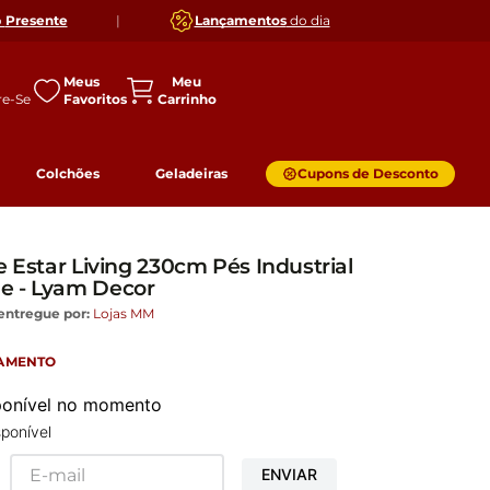
o
Presente
|
Lançamentos
do dia
Meus
Favoritos
Colchões
Geladeiras
Cupons de Desconto
e Estar Living 230cm Pés Industrial
e - Lyam Decor
entregue por:
Lojas MM
GAMENTO
sponível no momento
ponível
ENVIAR