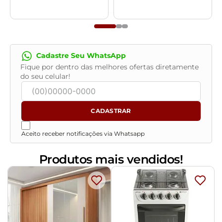
- Todos os nossos produtos são enviados devidamente
embalados e com total segurança.
- Confira as dimensões do produto no momento da
compra e certifique-se de que passará normalmente
Cadastre Seu WhatsApp
por elevadores, portas, escadas e/ou corredores,
Fique por dentro das melhores ofertas diretamente
evitando assim futuros desagrados ou imprevistos
do seu celular!
com a entrega do produto.
CADASTRAR
Aceito receber notificações via Whatsapp
Produtos mais vendidos!