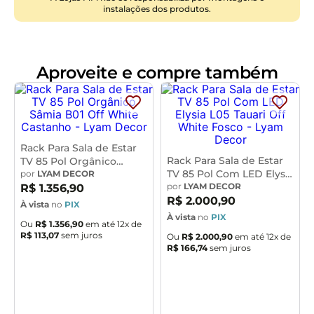
instalações dos produtos.
Tampo:
MDP 15mm
Gaveta:
03 Gavetas com Corrediças Telescópicas e
Frente em MDF com Bordo Laqueado
Quantidade de Pés:
04 Pés Fixos em Madeira Maciça
Aproveite e compre também
Conteúdo da Embalagem:
1 Rack, Kit Acessórios e
Manual de Montagem
Necessita de Montagem:
Sim, recomendamos que a
montagem seja realizada por um profissional
Instruções/Cuidado:
Utilizar um pano levemente
Rack Para Sala de Estar
umedecido com água, seguido de pano seco. Evitar
Rack Para Sala de Estar
TV 85 Pol Orgânico
TV 85 Pol Com LED Elysia
Sâmia B01 Off White
por
LYAM DECOR
exposição ao sol, para que o produto não sofra
L05 Tauari Off White
por
LYAM DECOR
Castanho - Lyam Decor
R$
1
.
356
,
90
alteração nas cores. Não limpar com escovas ou
Fosco - Lyam Decor
R$
2
.
000
,
90
À vista
no
PIX
produtos abrasivos.
À vista
no
PIX
Ou
R$
1
.
356
,
90
em até
12
x de
Observações Importantes:
R$
113
,
07
sem juros
Ou
R$
2
.
000
,
90
em até
12
x de
R$
166
,
74
sem juros
- As imagens são meramente ilustrativas e não
acompanham objetos de decoração e eletros.
- Pode haver alguma diferença de tonalidade entre a
imagem e o produto, por conta do tratamento de
imagens e a calibração de cores da sua tela.