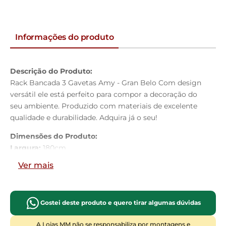
Informações do produto
Descrição do Produto:
Rack Bancada 3 Gavetas Amy - Gran Belo Com design
versátil ele está perfeito para compor a decoração do
seu ambiente. Produzido com materiais de excelente
qualidade e durabilidade. Adquira já o seu!
Dimensões do Produto:
Largura:
180cm
Altura:
53cm
Ver mais
Profundidade:
40,3cm
Peso:
40,1Kg
Característica do Produto:
Gostei deste produto e quero tirar algumas dúvidas
Material da Estrutura:
MDP 15mm
Base:
MDP 25mm
A Lojas MM não se responsabiliza por montagens e