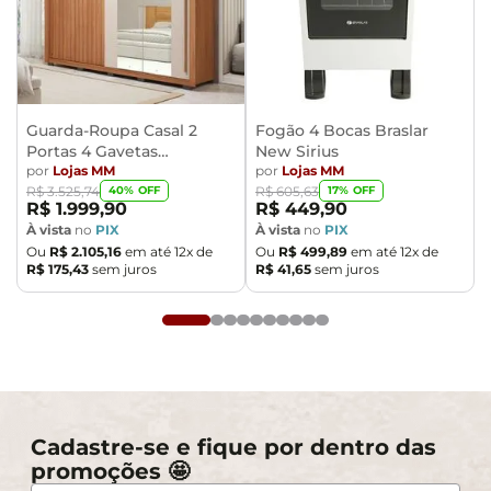
Guarda-Roupa Casal 2
Fogão 4 Bocas Braslar
Portas 4 Gavetas
New Sirius
Caemmun Moviment
por
Lojas MM
por
Lojas MM
40
% OFF
17
% OFF
R$
3
.
525
,
74
R$
605
,
63
R$
1
.
999
,
90
R$
449
,
90
À vista
no
PIX
À vista
no
PIX
Ou
R$
2
.
105
,
16
em até
12
x de
Ou
R$
499
,
89
em até
12
x de
R$
175
,
43
sem juros
R$
41
,
65
sem juros
Cadastre-se e fique por dentro das
promoções 🤩