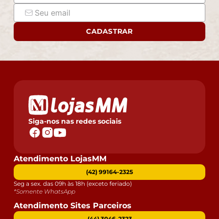
CADASTRAR
Siga-nos nas redes sociais
Atendimento LojasMM
(42) 99164-2325
Seg a sex. das 09h às 18h (exceto feriado)
*Somente WhatsApp
Atendimento Sites Parceiros
(44) 3046-2323