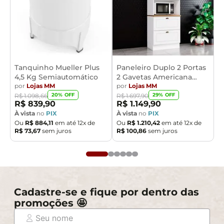
Tanquinho Mueller Plus
Paneleiro Duplo 2 Portas
4,5 Kg Semiautomático
2 Gavetas Americana
por
Lojas MM
Henn
por
Lojas MM
20
% OFF
29
% OFF
R$
1
.
098
,
66
R$
1
.
697
,
90
R$
839
,
90
R$
1
.
149
,
90
À vista
no
PIX
À vista
no
PIX
Ou
R$
884
,
11
em até
12
x de
Ou
R$
1
.
210
,
42
em até
12
x de
R$
73
,
67
sem juros
R$
100
,
86
sem juros
Cadastre-se e fique por dentro das
promoções 🤩