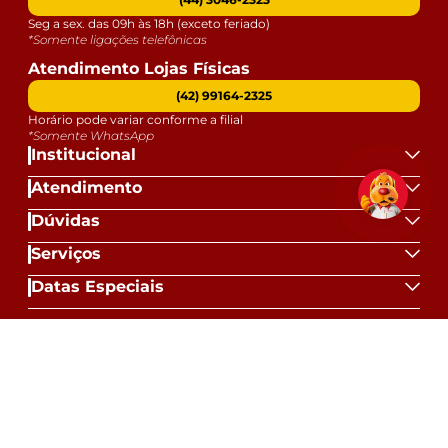
Seg a sex. das 09h às 18h (exceto feriado)
*Somente ligações telefônicas
Atendimento Lojas Físicas
(42) 99164-2325
Horário pode variar conforme a filial
*Somente WhatsApp
Institucional
Atendimento
Dúvidas
Serviços
Datas Especiais
Formas de Pagamento:
Selos e Segurança