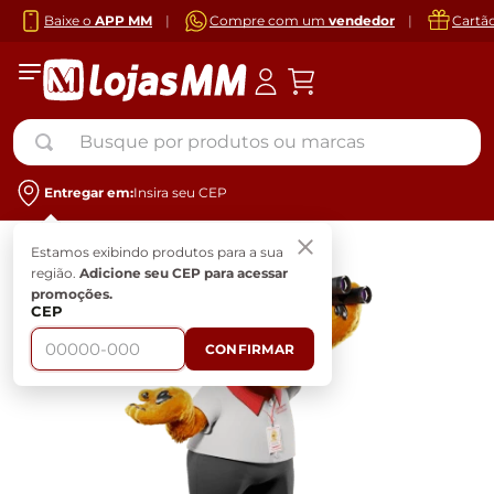
Baixe o
APP MM
|
Compre com um
vendedor
|
Cartã
Busque por produtos ou marcas
Entregar em:
Insira seu CEP
Estamos exibindo produtos para a sua
região.
Adicione seu CEP para acessar
promoções.
CEP
CONFIRMAR