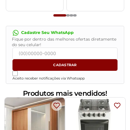
- Todos os nossos produtos são enviados devidamente
embalados e com total segurança.
- Confira as dimensões do produto no momento da
compra e certifique-se de que passará normalmente
Cadastre Seu WhatsApp
por elevadores, portas, escadas e/ou corredores,
Fique por dentro das melhores ofertas diretamente
evitando assim futuros desagrados ou imprevistos
do seu celular!
com a entrega do produto.
CADASTRAR
Aceito receber notificações via Whatsapp
Produtos mais vendidos!