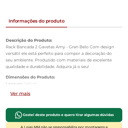
Informações do produto
Descrição do Produto:
Rack Bancada 2 Gavetas Amy - Gran Belo Com design
versátil ele está perfeito para compor a decoração do
seu ambiente. Produzido com materiais de excelente
qualidade e durabilidade. Adquira já o seu!
Dimensões do Produto:
Largura:
146cm
Altura:
53cm
Ver mais
Profundidade:
40,3cm
Peso:
42,6Kg
Característica do Produto:
Gostei deste produto e quero tirar algumas dúvidas
Material da Estrutura:
MDP 15mm
Base:
MDP 25mm
A Lojas MM não se responsabiliza por montagens e