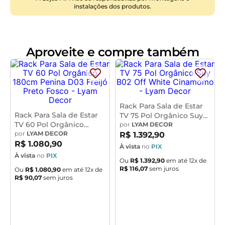
instalações dos produtos.
Tampo:
MDP 15mm
Gaveta:
02 Gavetas com Corrediças Telescópicas e
Frente em MDF com bordo laqueado
Quantidade de Pés:
04 Pés Fixos em Madeira Maciça
Aproveite e compre também
Conteúdo da Embalagem:
1 Rack, Kit Acessórios e
Manual de Montagem
Necessita de Montagem:
Sim, recomendamos que a
montagem seja realizada por um profissional
Instruções/Cuidado:
Utilizar um pano levemente
Rack Para Sala de Estar
umedecido com água, seguido de pano seco. Evitar
Rack Para Sala de Estar
TV 75 Pol Orgânico Suy
TV 60 Pol Orgânico
B02 Off White
por
LYAM DECOR
exposição ao sol, para que o produto não sofra
180cm Penina D03 Freijó
por
LYAM DECOR
Cinamomo - Lyam Decor
R$
1
.
392
,
90
alteração nas cores. Não limpar com escovas ou
Preto Fosco - Lyam
R$
1
.
080
,
90
À vista
no
PIX
produtos abrasivos.
Decor
À vista
no
PIX
Ou
R$
1
.
392
,
90
em até
12
x de
Observações Importantes:
R$
116
,
07
sem juros
Ou
R$
1
.
080
,
90
em até
12
x de
R$
90
,
07
sem juros
- As imagens são meramente ilustrativas e não
acompanham objetos de decoração e eletros.
- Pode haver alguma diferença de tonalidade entre a
imagem e o produto, por conta do tratamento de
imagens e a calibração de cores da sua tela.