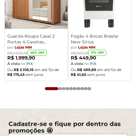
Guarda-Roupa Casal 2
Fogão 4 Bocas Braslar
Portas 4 Gavetas
New Sirius
Caemmun Moviment
por
Lojas MM
por
Lojas MM
40
% OFF
17
% OFF
R$
3
.
525
,
74
R$
605
,
63
R$
1
.
999
,
90
R$
449
,
90
À vista
no
PIX
À vista
no
PIX
Ou
R$
2
.
105
,
16
em até
12
x de
Ou
R$
499
,
89
em até
12
x de
R$
175
,
43
sem juros
R$
41
,
65
sem juros
Cadastre-se e fique por dentro das
promoções 🤩