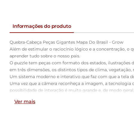
Informações do produto
Quebra-Cabeça Peças Gigantes Mapa Do Brasil - Grow
Além de estimular o raciocínio lógico e a concentração, o 
aprender tudo sobre o nosso pais.
O puzzle tem peças com formato dos estados, ilustrações de p
em três dimensões, os distintos tipos de clima, vegetação, re
Um sistema moderno e interativo que faz com que a tela do 
Uma vez que a câmera reconheça a imagem, a tecnologia cr
possibilidade de interação é muito grande e, de modo geral
Entre neste mundo virtual e divirta-se de verdade!
Ver mais
Importante: Para ver a Realidade Aumentada é necessário 
Contém: 45 peças
Idade recomendada: A partir de 6 anos
Dimensões da Aproximadas da Embalagem: 19,4 x 27,0 x 6,