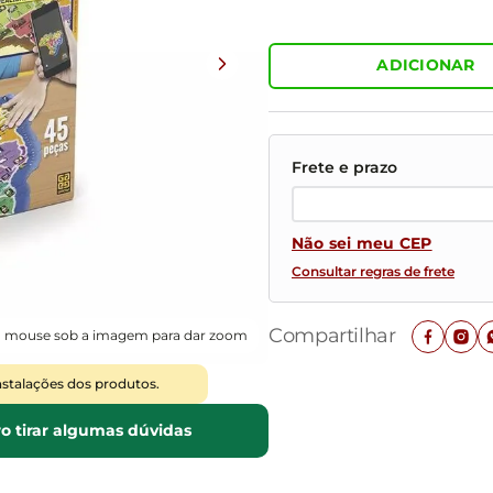
Mesas de Cabeceira
Ver todos
Baú Organizador
Ver todos
ADICIONAR
Não sei meu CEP
Consultar regras de frete
Compartilhar
o mouse sob a imagem para dar zoom
nstalações dos produtos.
o tirar algumas dúvidas