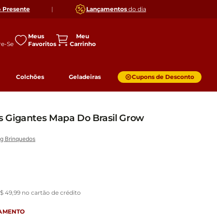
o
Presente
|
Lançamentos
do dia
Meus
Favoritos
Colchões
Geladeiras
Cupons de Desconto
 Gigantes Mapa Do Brasil Grow
g Brinquedos
$
49
,
99
no cartão de crédito
GAMENTO