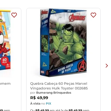
Homem
Quebra Cabeça 60 Peças Marvel
Vingadores Hulk Toyster 002685
por
Bumerang Brinquedos
R$
49
,
99
À vista
no
PIX
À
99
sem
Ou
R$
49
,
99
em até
1
x de
R$
49
,
99
sem