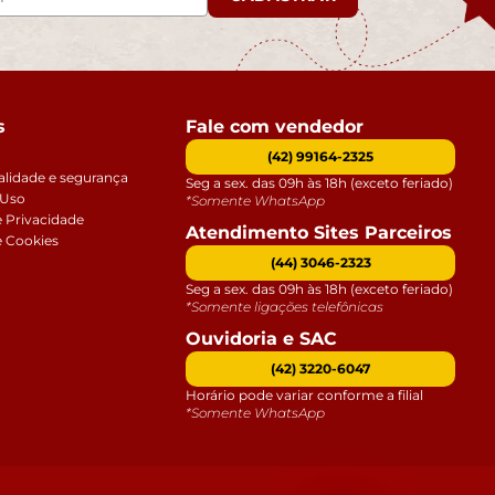
s
Fale com vendedor
(42) 99164-2325
alidade e segurança
Seg a sex. das 09h às 18h (exceto feriado)
 Uso
*Somente WhatsApp
e Privacidade
Atendimento Sites Parceiros
e Cookies
(44) 3046-2323
Seg a sex. das 09h às 18h (exceto feriado)
*Somente ligações telefônicas
Ouvidoria e SAC
(42) 3220-6047
Horário pode variar conforme a filial
*Somente WhatsApp