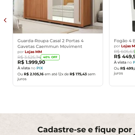
Guarda-Roupa Casal 2 Portas 4
Fogão 4 B
Gavetas Caemmun Moviment
por
Lojas 
R$
605
,
63
por
Lojas MM
R$
449
,
R$
3
.
525
,
74
40
% OFF
R$
1
.
999
,
90
À vista
no
À vista
no
PIX
Ou
R$
499
,
juros
Ou
R$
2
.
105
,
16
em até
12
x de
R$
175
,
43
sem
juros
Cadastre-se e fique por