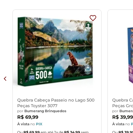
Tamanho da Imagem: 47,0 x 44,0 cm
Quebra Cabeça Passeio no Lago 500
Quebra C
Peças Toyster 3077
Peças Gr
por
Bumerang Brinquedos
por
Bumera
R$
69
,
99
R$
39
,
99
À vista
no
PIX
À vista
no
Ou
R$
69
,
99
em até
2
x de
R$
34
,
99
sem
Ou
R$
39
,
9