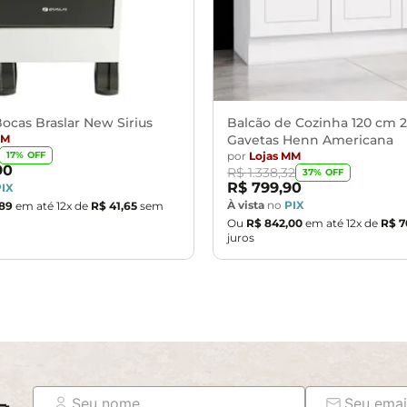
ocas Braslar New Sirius
Balcão de Cozinha 120 cm 2
MM
Gavetas Henn Americana
por
Lojas MM
17
% OFF
90
R$
1
.
338
,
32
37
% OFF
R$
799
,
90
PIX
À vista
no
PIX
89
em até
12
x de
R$
41
,
65
sem
Ou
R$
842
,
00
em até
12
x de
R$
7
juros