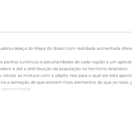
quebra-cabeça do Mapa do Brasil com realidade aumentada oferece
ontos turísticos e peculiaridades de cada região e um aplicativo 
levo e até a distribuição da população no território brasileiro.
celular se misture com o objeto real para o qual ele está apont
ia a sensação de que existem mais elementos do que os reais, 
, parece magia!
um smartphone ou tablet. Baixe o aplicativo Grow Realidade Aum
8 cm