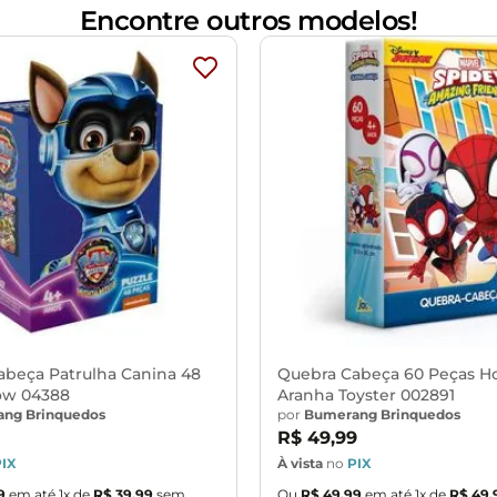
Encontre outros modelos!
abeça Patrulha Canina 48
Quebra Cabeça 60 Peças 
ow 04388
Aranha Toyster 002891
ng Brinquedos
por
Bumerang Brinquedos
R$
49
,
99
PIX
À vista
no
PIX
9
em até
1
x de
R$
39
,
99
sem
Ou
R$
49
,
99
em até
1
x de
R$
49
,