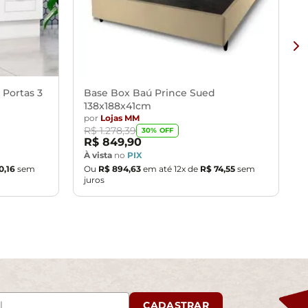
 Portas 3
Base Box Baú Prince Sued
138x188x41cm
por
Lojas MM
R$
1
.
278
,
39
30
% OFF
R$
849
,
90
À vista
no
PIX
0
,
16
sem
Ou
R$
894
,
63
em até
12
x de
R$
74
,
55
sem
juros
CADASTRAR