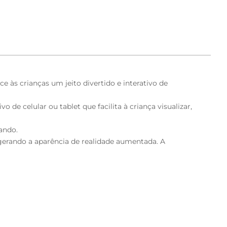
 às crianças um jeito divertido e interativo de
de celular ou tablet que facilita à criança visualizar,
ando.
gerando a aparência de realidade aumentada. A
enta disponível no Google Play e App Store.