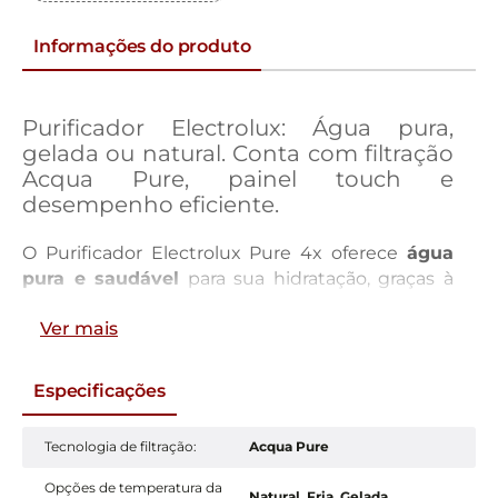
Informações do produto
Purificador Electrolux: Água pura,
gelada ou natural. Conta com filtração
Acqua Pure, painel touch e
desempenho eficiente.
O Purificador Electrolux Pure 4x oferece
água
pura e saudável
para sua hidratação, graças à
sua
filtração Acqua Pure em 4 etapas
. Escolha
Ver mais
entre
temperaturas gelada, natural ou fria
com facilidade no
painel touch intuitivo
. Este
aparelho com um
visual atual
garante
baixo
Especificações
consumo de energia
e oferece a conveniência
do
indicador de troca de filtro
, assegurando
Tecnologia de filtração
:
Acqua Pure
até
3000 litros ou 6 meses
de água de
excelente padrão.
Opções de temperatura da
Natural, Fria, Gelada