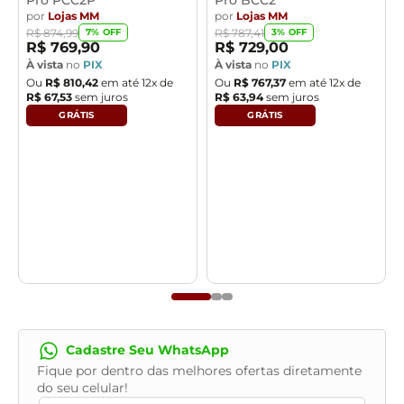
Baixo consumo de energia
:
Sim
por
Lojas MM
por
Lojas MM
7
% OFF
3
% OFF
R$
874
,
99
R$
787
,
41
R$
769
,
90
R$
729
,
00
À vista
no
PIX
À vista
no
PIX
Ou
R$
810
,
42
em até
12
x de
Ou
R$
767
,
37
em até
12
x de
R$
67
,
53
sem juros
R$
63
,
94
sem juros
RETIRA LOJA
RETIRA LOJA
Cadastre Seu WhatsApp
Fique por dentro das melhores ofertas diretamente
do seu celular!