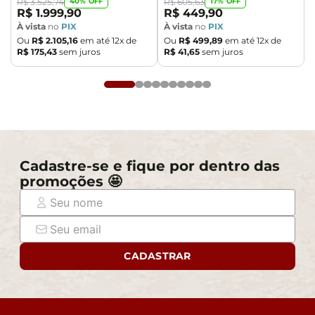
40
% OFF
17
% OFF
R$
3
.
525
,
74
R$
605
,
63
R$
1
.
999
,
90
R$
449
,
90
À vista
no
PIX
À vista
no
PIX
Ou
R$
2
.
105
,
16
em até
12
x de
Ou
R$
499
,
89
em até
12
x de
R$
175
,
43
sem juros
R$
41
,
65
sem juros
Cadastre-se e fique por dentro das
promoções 🤩
CADASTRAR