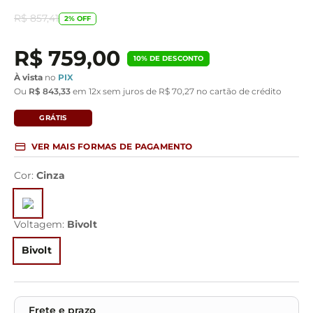
R$
857
,
41
2
% OFF
R$
759
,
00
10
% DE DESCONTO
À vista
no
PIX
Ou
R$
843
,
33
em
12
x sem juros de
R$
70
,
27
no cartão de crédito
GRÁTIS
VER MAIS FORMAS DE PAGAMENTO
Cor
:
Cinza
Voltagem
:
Bivolt
Bivolt