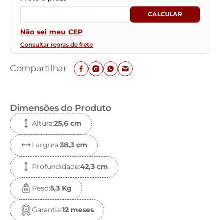
Não sei meu CEP
Consultar regras de frete
Compartilhar
Dimensões do Produto
Altura
:
25,6 c
m
Largura
:
38,3 c
m
Profundidade
:
42,3 c
m
Peso
:
5,3 K
g
Garantia
:
12 meses