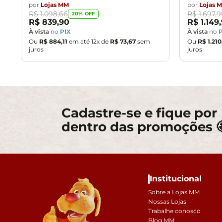
por
Lojas MM
por
Lojas 
R$
1
.
098
,
66
R$
1
.
697
,
9
20
% OFF
R$
839
,
90
R$
1
.
149
,
À vista
no
PIX
À vista
no
Ou
R$
884
,
11
em até
12
x de
R$
73
,
67
sem
Ou
R$
1
.
210
juros
juros
Cadastre-se e fique por
dentro das promoções 
Institucional
Sobre a Lojas MM
Nossas Lojas
Trabalhe conosco
Blog MM