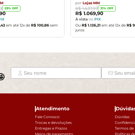
MM
por
Lojas MM
0
R$
1
.
637
,
97
29
% OFF
31
% OFF
90
R$
1
.
069
,
90
PIX
À vista
no
PIX
,
42
em até
12
x de
R$
100
,
86
sem
Ou
R$
1
.
126
,
21
em até
12
x de
R$
9
juros

Atendimento
Dúvida
Fale Conosco
Dúvidas
Trocas e devoluções
Confidenci
Entregas e Prazos
Termos de
Meios de pagamento
Políticas d