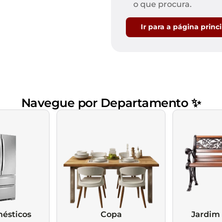
Mesas de Cabeceira
Ver todos
o que procura.
Baú Organizador
Ver todos
Ir para a página princ
Navegue por Departamento ✨
ésticos
Copa
Jardim