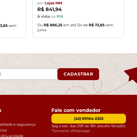
por
Lojas MM
R$
841
,
94
À vista
no
PIX
Ou
R$
886
,
25
em até
12
x de
R$
73
,
85
sem
3
,
85
sem
juros
CADASTRAR
s
Fale com vendedor
(42) 99164-2325
alidade e segurança
Seg a sex. das 09h às 18h (exceto feriado)
 Uso
*Somente WhatsApp
e Privacidade