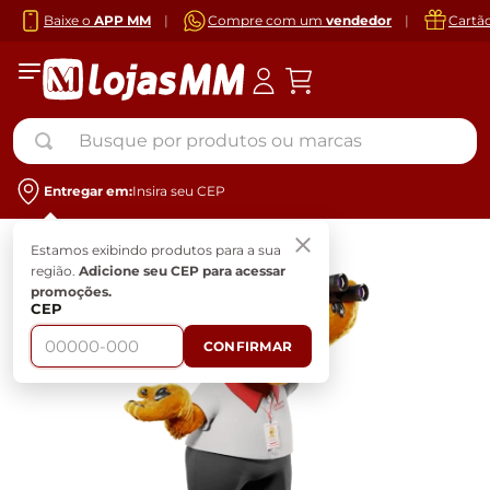
Baixe o
APP MM
|
Compre com um
vendedor
|
Cartã
Busque por produtos ou marcas
Entregar em:
Insira seu CEP
Estamos exibindo produtos para a sua
região.
Adicione seu CEP para acessar
promoções.
CEP
CONFIRMAR