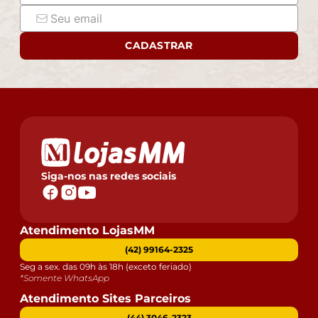
CADASTRAR
Siga-nos nas redes sociais
Atendimento LojasMM
(42) 99164-2325
Seg a sex. das 09h às 18h (exceto feriado)
*Somente WhatsApp
Atendimento Sites Parceiros
(44) 3046-2323