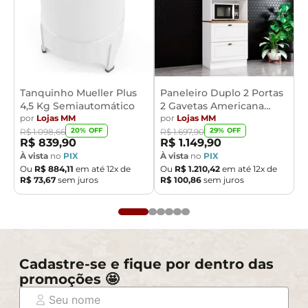
Tanquinho Mueller Plus
Paneleiro Duplo 2 Portas
4,5 Kg Semiautomático
2 Gavetas Americana
por
Lojas MM
Henn
por
Lojas MM
20
% OFF
29
% OFF
R$
1
.
098
,
66
R$
1
.
697
,
90
R$
839
,
90
R$
1
.
149
,
90
À vista
no
PIX
À vista
no
PIX
Ou
R$
884
,
11
em até
12
x de
Ou
R$
1
.
210
,
42
em até
12
x de
R$
73
,
67
sem juros
R$
100
,
86
sem juros
Cadastre-se e fique por dentro das
promoções 🤩