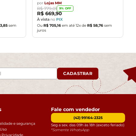
por
Lojas MM
R$
779
,
01
9
% OFF
R$
669
,
90
À vista
no
PIX
3
,
85
sem
Ou
R$
705
,
16
em até
12
x de
R$
58
,
76
sem
juros
CADASTRAR
s
Fale com vendedor
(42) 99164-2325
alidade e segurança
Seg a sex. das 09h às 18h (exceto feriado)
 Uso
*Somente WhatsApp
e Privacidade