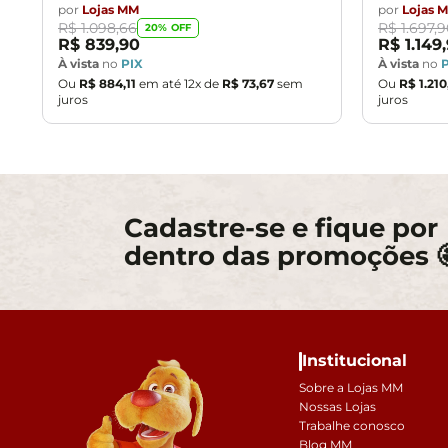
por
Lojas MM
por
Lojas 
R$
1
.
098
,
66
R$
1
.
697
,
9
20
% OFF
R$
839
,
90
R$
1
.
149
,
À vista
no
PIX
À vista
no
Ou
R$
884
,
11
em até
12
x de
R$
73
,
67
sem
Ou
R$
1
.
210
juros
juros
Cadastre-se e fique por
dentro das promoções 
Institucional
Sobre a Lojas MM
Nossas Lojas
Trabalhe conosco
Blog MM