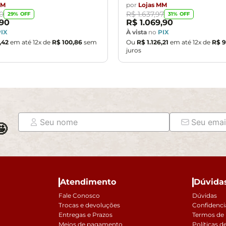
MM
por
Lojas MM
0
R$
1
.
637
,
97
29
% OFF
31
% OFF
90
R$
1
.
069
,
90
PIX
À vista
no
PIX
,
42
em até
12
x de
R$
100
,
86
sem
Ou
R$
1
.
126
,
21
em até
12
x de
R$
9
juros

Atendimento
Dúvida
Fale Conosco
Dúvidas
Trocas e devoluções
Confidenci
Entregas e Prazos
Termos de
Meios de pagamento
Políticas d