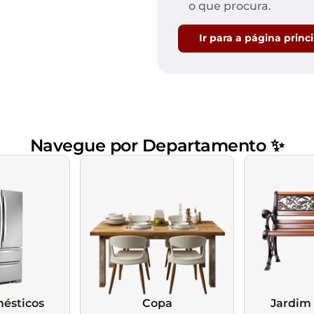
Mesas de Cabeceira
Ver todos
o que procura.
Baú Organizador
Ver todos
Ir para a página princ
Navegue por Departamento ✨
ésticos
Copa
Jardim