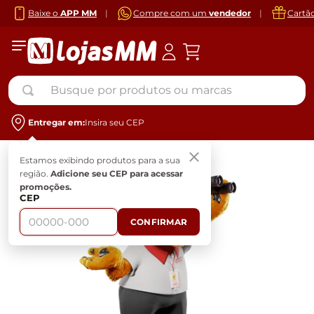
Baixe o
APP MM
|
Compre com um
vendedor
|
Cartã
Busque por produtos ou marcas
Entregar em:
Insira seu CEP
Estamos exibindo produtos para a sua
região.
Adicione seu CEP para acessar
promoções.
CEP
CONFIRMAR