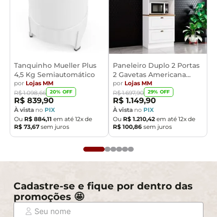
Tanquinho Mueller Plus
Paneleiro Duplo 2 Portas
4,5 Kg Semiautomático
2 Gavetas Americana
por
Lojas MM
Henn
por
Lojas MM
20
% OFF
29
% OFF
R$
1
.
098
,
66
R$
1
.
697
,
90
R$
839
,
90
R$
1
.
149
,
90
À vista
no
PIX
À vista
no
PIX
Ou
R$
884
,
11
em até
12
x de
Ou
R$
1
.
210
,
42
em até
12
x de
R$
73
,
67
sem juros
R$
100
,
86
sem juros
Cadastre-se e fique por dentro das
promoções 🤩