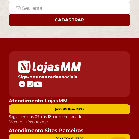
CADASTRAR
Siga-nos nas redes sociais
Atendimento LojasMM
(42) 99164-2325
Seg a sex. das 09h às 18h (exceto feriado)
*Somente WhatsApp
Atendimento Sites Parceiros
(44) 3046-2323