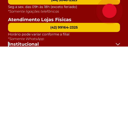
Seg a sex. das 09h às 18h (exceto feriado)
*Somente ligações telefônicas
Atendimento Lojas Físicas
(42) 99164-2325
Horário pode variar conforme a filial
*Somente WhatsApp
Institucional
Atendimento
Dúvidas
Serviços
Datas Especiais
Formas de Pagamento:
Selos e Segurança