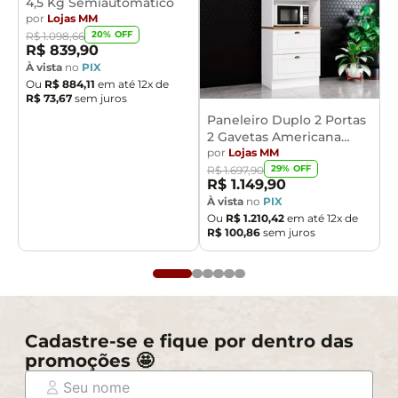
4,5 Kg Semiautomático
por
Lojas MM
20
% OFF
R$
1
.
098
,
66
R$
839
,
90
À vista
no
PIX
Ou
R$
884
,
11
em até
12
x de
R$
73
,
67
sem juros
Paneleiro Duplo 2 Portas
2 Gavetas Americana
Henn
por
Lojas MM
29
% OFF
R$
1
.
697
,
90
R$
1
.
149
,
90
À vista
no
PIX
Ou
R$
1
.
210
,
42
em até
12
x de
R$
100
,
86
sem juros
Cadastre-se e fique por dentro das
promoções 🤩