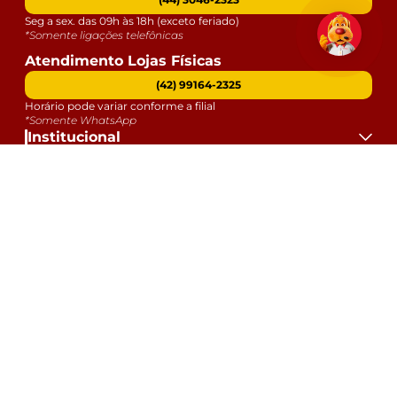
Seg a sex. das 09h às 18h (exceto feriado)
*Somente ligações telefônicas
Atendimento Lojas Físicas
(42) 99164-2325
Horário pode variar conforme a filial
*Somente WhatsApp
Institucional
Atendimento
Dúvidas
Serviços
Datas Especiais
Formas de Pagamento:
Selos e Segurança