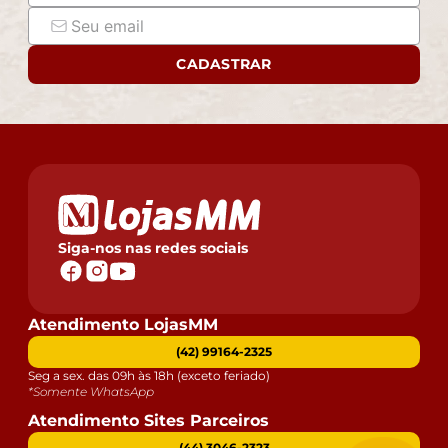
CADASTRAR
Siga-nos nas redes sociais
Atendimento LojasMM
(42) 99164-2325
Seg a sex. das 09h às 18h (exceto feriado)
*Somente WhatsApp
Atendimento Sites Parceiros
(44) 3046-2323