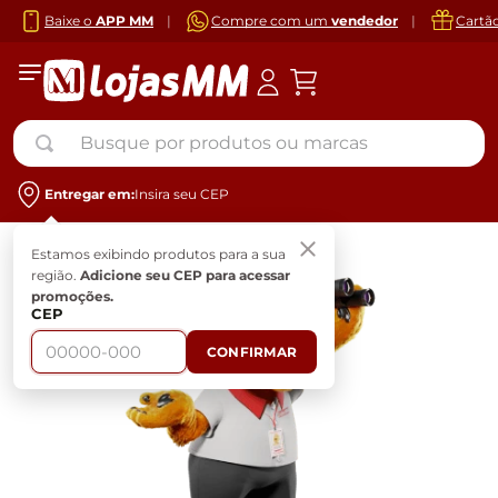
Baixe o
APP MM
|
Compre com um
vendedor
|
Cartã
Busque por produtos ou marcas
Entregar em:
Insira seu CEP
Estamos exibindo produtos para a sua
região.
Adicione seu CEP para acessar
promoções.
CEP
CONFIRMAR