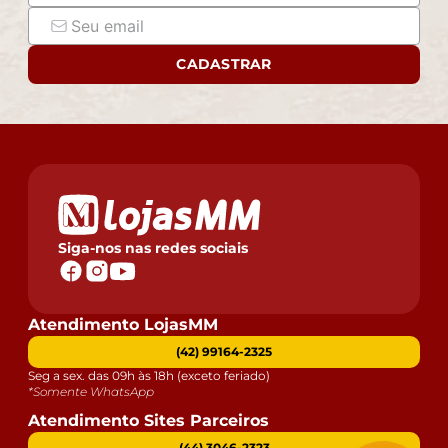
CADASTRAR
Siga-nos nas redes sociais
Atendimento LojasMM
(42) 99164-2325
Seg a sex. das 09h às 18h (exceto feriado)
*Somente WhatsApp
Atendimento Sites Parceiros
(44) 3046-2323