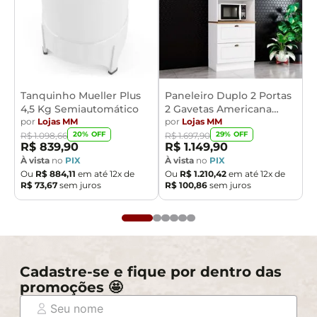
Tanquinho Mueller Plus
Paneleiro Duplo 2 Portas
4,5 Kg Semiautomático
2 Gavetas Americana
por
Lojas MM
Henn
por
Lojas MM
20
% OFF
29
% OFF
R$
1
.
098
,
66
R$
1
.
697
,
90
R$
839
,
90
R$
1
.
149
,
90
À vista
no
PIX
À vista
no
PIX
Ou
R$
884
,
11
em até
12
x de
Ou
R$
1
.
210
,
42
em até
12
x de
R$
73
,
67
sem juros
R$
100
,
86
sem juros
Cadastre-se e fique por dentro das
promoções 🤩