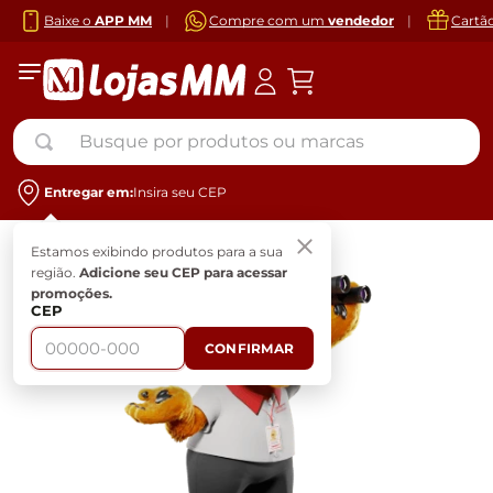
Baixe o
APP MM
|
Compre com um
vendedor
|
Cartã
Busque por produtos ou marcas
Entregar em:
Insira seu CEP
Estamos exibindo produtos para a sua
região.
Adicione seu CEP para acessar
promoções.
CEP
CONFIRMAR