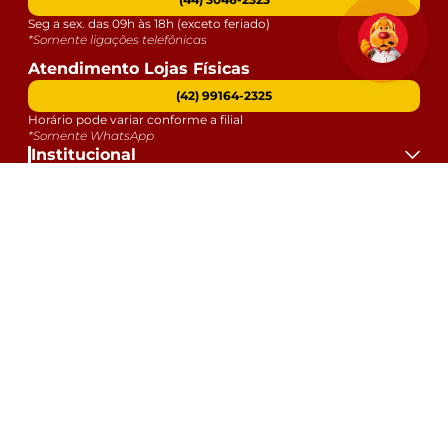
Seg a sex. das 09h às 18h (exceto feriado)
*Somente ligações telefônicas
Atendimento Lojas Físicas
(42) 99164-2325
Horário pode variar conforme a filial
*Somente WhatsApp
Institucional
Atendimento
Dúvidas
Serviços
Datas Especiais
Formas de Pagamento:
Selos e Segurança