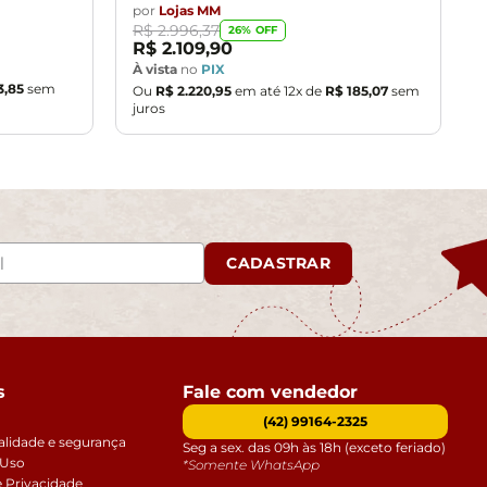
por
Lojas MM
R$
2
.
996
,
37
26
% OFF
R$
2
.
109
,
90
À vista
no
PIX
3
,
85
sem
Ou
R$
2
.
220
,
95
em até
12
x de
R$
185
,
07
sem
juros
CADASTRAR
s
Fale com vendedor
(42) 99164-2325
alidade e segurança
Seg a sex. das 09h às 18h (exceto feriado)
 Uso
*Somente WhatsApp
e Privacidade