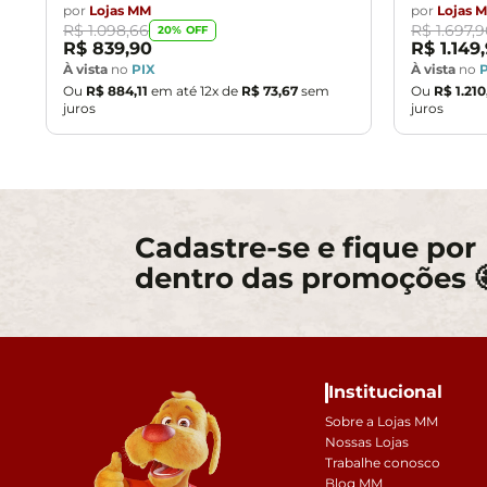
por
Lojas MM
por
Lojas 
R$
1
.
098
,
66
R$
1
.
697
,
9
20
% OFF
R$
839
,
90
R$
1
.
149
,
À vista
no
PIX
À vista
no
Ou
R$
884
,
11
em até
12
x de
R$
73
,
67
sem
Ou
R$
1
.
210
juros
juros
Cadastre-se e fique por
dentro das promoções 
Institucional
Sobre a Lojas MM
Nossas Lojas
Trabalhe conosco
Blog MM