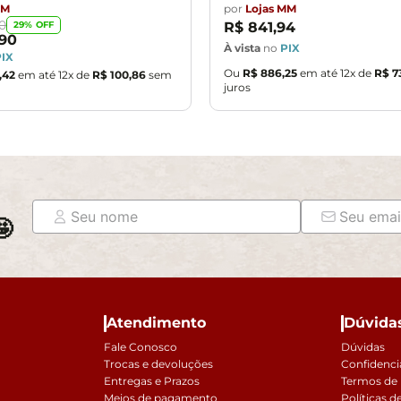
MM
por
Lojas MM
0
29
% OFF
R$
841
,
94
90
À vista
no
PIX
PIX
Ou
R$
886
,
25
em até
12
x de
R$
7
,
42
em até
12
x de
R$
100
,
86
sem
juros

Atendimento
Dúvida
Fale Conosco
Dúvidas
Trocas e devoluções
Confidenci
Entregas e Prazos
Termos de
Meios de pagamento
Políticas d