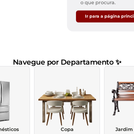
Mesas de Cabeceira
Ver todos
o que procura.
Baú Organizador
Ver todos
Ir para a página princ
Navegue por Departamento ✨
ésticos
Copa
Jardim