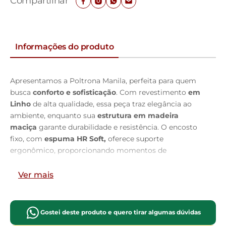
Compartilhar
Informações do produto
Apresentamos a Poltrona Manila, perfeita para quem
busca
conforto e sofisticação
. Com revestimento
em
Linho
de alta qualidade, essa peça traz elegância ao
ambiente, enquanto sua
estrutura em madeira
maciça
garante durabilidade e resistência. O encosto
fixo, com
espuma HR Soft,
oferece suporte
ergonômico, proporcionando momentos de
relaxamento. Os braços com
detalhes em corda
náutica
adicionam um toque
moderno e exclusivo ao
Ver mais
design
. O assento, composto
por espuma HR28
com
plumante em silicone e percintas elásticas, garante
maciez e conforto prolongado. Os
pés em madeira
Gostei deste produto e quero tirar algumas dúvidas
maciça
complementam o visual
robusto
e natural.