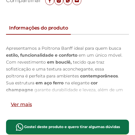
Compartilhar
Informações do produto
Apresentamos a Poltrona Banff ideal para quem busca
estilo, funcionalidade e conforto
em um único móvel.
Com revestimento
em bouclê,
tecido que traz
sofisticação e uma textura aconchegante, essa
poltrona é perfeita para ambientes
contemporâneos
.
Sua estrutura
em aço ferro
na elegante
cor
champagne
garante durabilidade e leveza, além de um
visual moderno. A
base giratória
proporciona
praticidade e mobilidade
, tornando-a uma excelente
Ver mais
opção para salas de estar, escritórios ou quartos. O
braço
em madeira maciça
conferem um toque natural
e sofisticado, criando um contraste harmônico com os
Gostei deste produto e quero tirar algumas dúvidas
pés em ferro
, que reforçam a resistência e robustez da