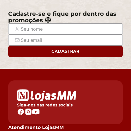
por elevadores, portas, escadas e/ou corredores,
evitando assim futuros desagrados ou imprevistos
Cadastre-se e fique por dentro das
com a entrega do produto.
promoções 🤩
CADASTRAR
Siga-nos nas redes sociais
Atendimento LojasMM