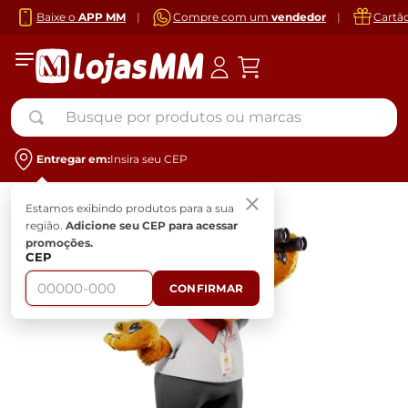
Baixe o
APP MM
|
Compre com um
vendedor
|
Cartã
Busque por produtos ou marcas
Entregar em:
Insira seu CEP
Estamos exibindo produtos para a sua
região.
Adicione seu CEP para acessar
promoções.
CEP
CONFIRMAR