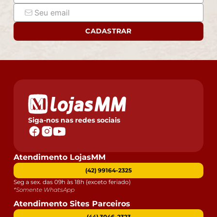
CADASTRAR
Siga-nos nas redes sociais
Atendimento LojasMM
(42) 99164-2325
Seg a sex. das 09h às 18h (exceto feriado)
*Somente WhatsApp
Atendimento Sites Parceiros
(44) 3046-2323