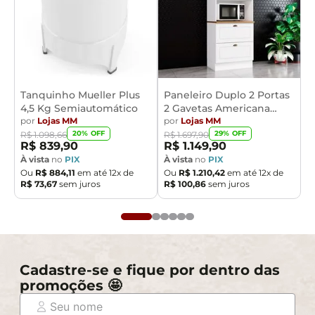
Tanquinho Mueller Plus
Paneleiro Duplo 2 Portas
4,5 Kg Semiautomático
2 Gavetas Americana
por
Lojas MM
Henn
por
Lojas MM
20
% OFF
29
% OFF
R$
1
.
098
,
66
R$
1
.
697
,
90
R$
839
,
90
R$
1
.
149
,
90
À vista
no
PIX
À vista
no
PIX
Ou
R$
884
,
11
em até
12
x de
Ou
R$
1
.
210
,
42
em até
12
x de
R$
73
,
67
sem juros
R$
100
,
86
sem juros
Cadastre-se e fique por dentro das
promoções 🤩