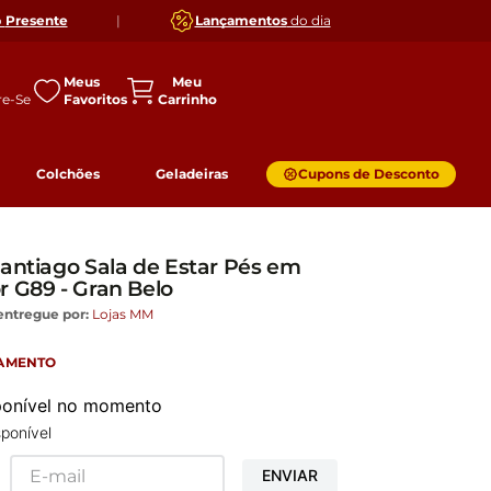
o
Presente
|
Lançamentos
do dia
Meus
Favoritos
Colchões
Geladeiras
Cupons de Desconto
Santiago Sala de Estar Pés em
r G89 - Gran Belo
entregue por:
Lojas MM
GAMENTO
sponível no momento
ponível
ENVIAR