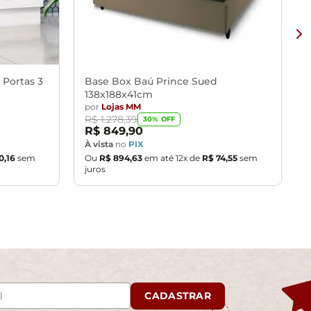
 Portas 3
Base Box Baú Prince Sued
138x188x41cm
por
Lojas MM
R$
1
.
278
,
39
30
% OFF
R$
849
,
90
À vista
no
PIX
0
,
16
sem
Ou
R$
894
,
63
em até
12
x de
R$
74
,
55
sem
juros
CADASTRAR