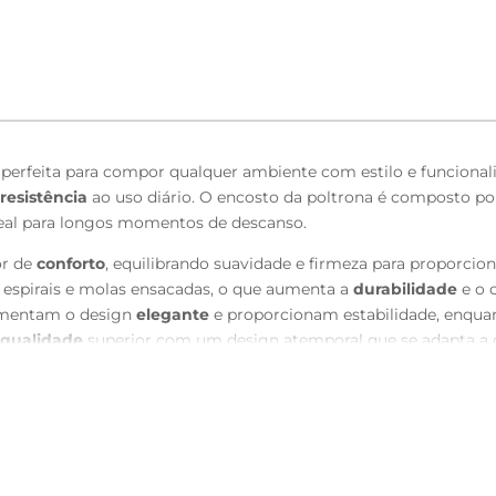
, perfeita para compor qualquer ambiente com estilo e funcional
resistência
ao uso diário. O encosto da poltrona é composto por
ideal para longos momentos de descanso.
or de
conforto
, equilibrando suavidade e firmeza para proporcio
 espirais e molas ensacadas, o que aumenta a
durabilidade
e o 
lementam o design
elegante
e proporcionam estabilidade, enqu
qualidade
superior com um design atemporal que se adapta a di