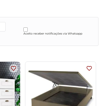
Aceito receber notificações via Whatsapp
 que o produto não sofra alterações na cor. Não limpar
o de cores da sua tela.
as, escadas e/ou corredores, evitando assim futuros