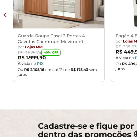
Guarda-Roupa Casal 2 Portas 4
Fogão 4 B
Gavetas Caemmun Moviment
por
Lojas 
R$
605
,
63
por
Lojas MM
R$
449
,
R$
3
.
525
,
74
40
% OFF
R$
1
.
999
,
90
À vista
no
À vista
no
PIX
Ou
R$
499
,
juros
Ou
R$
2
.
105
,
16
em até
12
x de
R$
175
,
43
sem
juros
Cadastre-se e fique por
dentro das promoções 