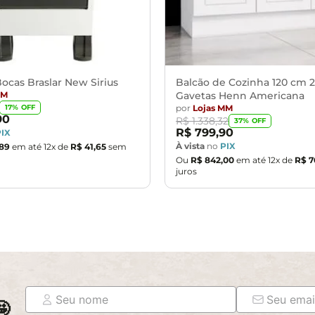
ocas Braslar New Sirius
Balcão de Cozinha 120 cm 2
MM
Gavetas Henn Americana
por
Lojas MM
17
% OFF
90
R$
1
.
338
,
32
37
% OFF
R$
799
,
90
PIX
À vista
no
PIX
89
em até
12
x de
R$
41
,
65
sem
Ou
R$
842
,
00
em até
12
x de
R$
7
juros
