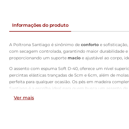
Informações do produto
A Poltrona Santiago é sinônimo de
conforto
e sofisticação
com secagem controlada, garantindo maior durabilidade e
proporcionando um suporte
macio
e ajustável ao corpo, 
O assento com espuma Soft D-40, oferece um nível superi
percintas elásticas trançadas de 5cm e 6cm, além de molas
perfeita para qualquer ocasião. Os pés em madeira comp
Santiago é a escolha ideal para quem busca um assento de
Ver mais
Dimensões do Produto:
Largura Total:
102cm
Altura Total:
88cm
Profundidade Total:
108cm
Altura dos Pés ao Assento:
40cm