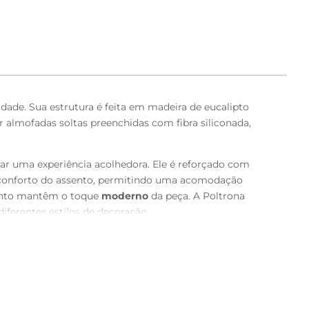
idade. Sua estrutura é feita em madeira de eucalipto
 almofadas soltas preenchidas com fibra siliconada,
nar uma experiência acolhedora. Ele é reforçado com
conforto do assento, permitindo uma acomodação
anto mantêm o toque
moderno
da peça. A Poltrona
ferentes estilos de decoração.