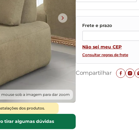
Mesas de Cabeceira
Ver todos
Baú Organizador
Ver todos
Não sei meu CEP
Consultar regras de frete
Compartilhar
o mouse sob a imagem para dar zoom
nstalações dos produtos.
o tirar algumas dúvidas