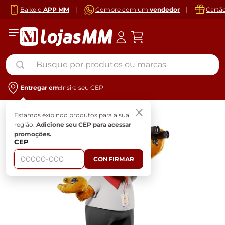
Baixe o
APP MM
|
Compre com um
vendedor
|
Cartã
Busque por produtos ou marcas
Entregar em:
Insira seu CEP
Estamos exibindo produtos para a sua
região.
Adicione seu CEP para acessar
promoções.
CEP
CONFIRMAR