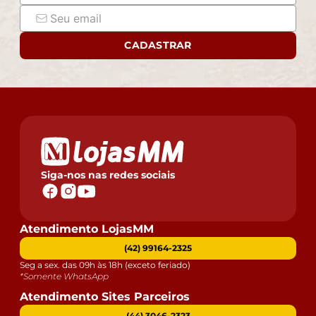
CADASTRAR
Siga-nos nas redes sociais
Atendimento LojasMM
(42) 99164-2325
Seg a sex. das 09h às 18h (exceto feriado)
*Somente WhatsApp
Atendimento Sites Parceiros
(44) 3046-2323