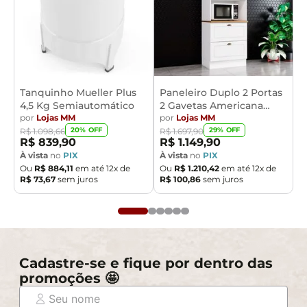
Tanquinho Mueller Plus
Paneleiro Duplo 2 Portas
4,5 Kg Semiautomático
2 Gavetas Americana
por
Lojas MM
Henn
por
Lojas MM
20
% OFF
29
% OFF
R$
1
.
098
,
66
R$
1
.
697
,
90
R$
839
,
90
R$
1
.
149
,
90
À vista
no
PIX
À vista
no
PIX
Ou
R$
884
,
11
em até
12
x de
Ou
R$
1
.
210
,
42
em até
12
x de
R$
73
,
67
sem juros
R$
100
,
86
sem juros
Cadastre-se e fique por dentro das
promoções 🤩