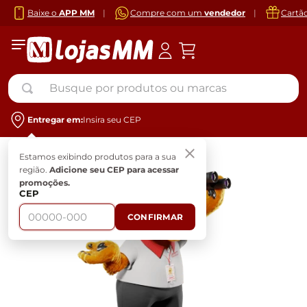
Baixe o
APP MM
|
Compre com um
vendedor
|
Cartã
Busque por produtos ou marcas
Entregar em:
Insira seu CEP
Estamos exibindo produtos para a sua
região.
Adicione seu CEP para acessar
promoções.
CEP
CONFIRMAR