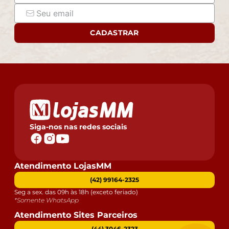
CADASTRAR
Siga-nos nas redes sociais
Atendimento LojasMM
(42) 99164-2325
Seg a sex. das 09h às 18h (exceto feriado)
*Somente WhatsApp
Atendimento Sites Parceiros
(44) 3046-2323