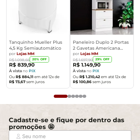
Tanquinho Mueller Plus
Paneleiro Duplo 2 Portas
4,5 Kg Semiautomático
2 Gavetas Americana
por
Lojas MM
Henn
por
Lojas MM
20
% OFF
29
% OFF
R$
1
.
098
,
66
R$
1
.
697
,
90
R$
839
,
90
R$
1
.
149
,
90
À vista
no
PIX
À vista
no
PIX
Ou
R$
884
,
11
em até
12
x de
Ou
R$
1
.
210
,
42
em até
12
x de
R$
73
,
67
sem juros
R$
100
,
86
sem juros
Cadastre-se e fique por dentro das
promoções 🤩