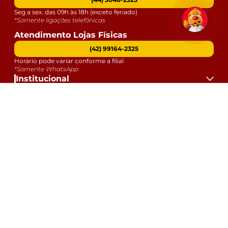
Seg a sex. das 09h às 18h (exceto feriado)
*Somente ligações telefônicas
Atendimento Lojas Físicas
(42) 99164-2325
Horário pode variar conforme a filial
*Somente WhatsApp
Institucional
Atendimento
Dúvidas
Serviços
Datas Especiais
Formas de Pagamento:
Selos e Segurança