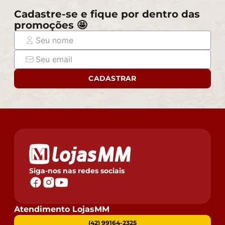
- A nossa loja se responsabilizará pela entrega dos
Cadastre-se e fique por dentro das
produtos adquiridos até a porta de entrada ou portaria
promoções 🤩
do endereço indicado.
- Não nos responsabilizamos, no ato da entrega, por
montagens, desmontagens e instalações de produtos,
bem como, por subir ou descer escadas/elevadores ou
pela utilização de guinchos ou equipamentos similares
CADASTRAR
para acesso a pisos superiores em apartamentos, casas
ou escritórios. Estas despesas adicionais serão de
responsabilidade do cliente.
- Confira as dimensões do produto no momento da
compra e certifique-se de que passará normalmente
por elevadores, portas, escadas e/ou corredores,
evitando assim futuros desagrados ou imprevistos
com a entrega do produto.
Siga-nos nas redes sociais
Atendimento LojasMM
(42) 99164-2325