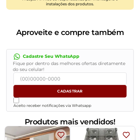
instalações dos produtos.
Profundidade Livre do Assento:
54 cm.
Altura dos Pés:
16 cm.
Altura do Braço:
Interno 19 / Externo 60 cm.
Largura do Braço:
25 cm.
Aproveite e compre também
Características do Produto.
Material da Estrutura:
Madeira reflorestada de
eucalipto, partes em MDF e OSB.
Cadastre Seu WhatsApp
Encosto:
Fixo em Espuma D-23 sobre percintas
Fique por dentro das melhores ofertas diretamente
elásticas com botões.
do seu celular!
Assento:
Fixo em espuma D-28 HR sobre chapas
de OSB.
Braço:
Espuma D-23.
CADASTRAR
Material dos Pés:
Madeira de Eucalipto.
Quantidade de Pés:
04 Pés embutidos.
Aceito receber notificações via Whatsapp
Tipo de Pés:
Base em Madeira Envernizada Imbuia,
com pés em madeira.
Produtos mais vendidos!
Revestimento:
Veludo.
Peso Suportado:
120 kg.