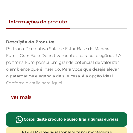
Informações do produto
Descrição do Produto:
Poltrona Decorativa Sala de Estar Base de Madeira
Euro - Gran Belo Definitivamente a cara da elegância! A
poltrona Euro possui um grande potencial de valorizar
o ambiente que é inserido. Para você que deseja elevar
o patamar de elegância da sua casa, é a opção ideal.
Conforto e estilo sem igual.
Dimensões do Produto.
Ver mais
Largura:
110 cm.
Altura:
76 cm.
Profundidade:
85 cm.
Gostei deste produto e quero tirar algumas dúvidas
Altura do Encosto:
35 cm.
Altura do Assento:
44 cm.
A Lojas MM não se responsabiliza por montagens e