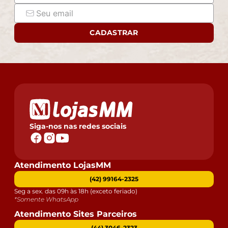
CADASTRAR
Siga-nos nas redes sociais
Atendimento LojasMM
(42) 99164-2325
Seg a sex. das 09h às 18h (exceto feriado)
*Somente WhatsApp
Atendimento Sites Parceiros
(44) 3046-2323