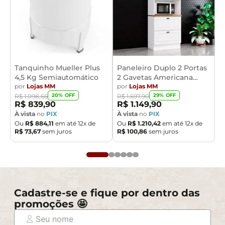
Tanquinho Mueller Plus
Paneleiro Duplo 2 Portas
4,5 Kg Semiautomático
2 Gavetas Americana
por
Lojas MM
Henn
por
Lojas MM
20
% OFF
29
% OFF
R$
1
.
098
,
66
R$
1
.
697
,
90
R$
839
,
90
R$
1
.
149
,
90
À vista
no
PIX
À vista
no
PIX
Ou
R$
884
,
11
em até
12
x de
Ou
R$
1
.
210
,
42
em até
12
x de
R$
73
,
67
sem juros
R$
100
,
86
sem juros
Cadastre-se e fique por dentro das
promoções 🤩