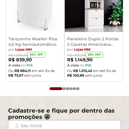
Tanquinho Mueller Plus
Paneleiro Duplo 2 Portas
4,5 Kg Semiautomático
2 Gavetas Americana
por
Lojas MM
Henn
por
Lojas MM
20
% OFF
29
% OFF
R$
1
.
098
,
66
R$
1
.
697
,
90
R$
839
,
90
R$
1
.
149
,
90
À vista
no
PIX
À vista
no
PIX
Ou
R$
884
,
11
em até
12
x de
Ou
R$
1
.
210
,
42
em até
12
x de
R$
73
,
67
sem juros
R$
100
,
86
sem juros
Cadastre-se e fique por dentro das
promoções 🤩