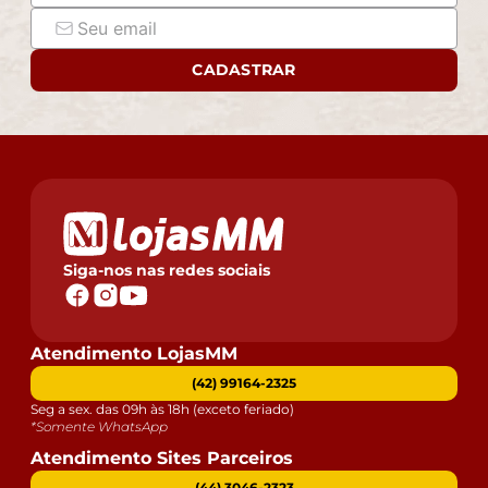
CADASTRAR
Siga-nos nas redes sociais
Atendimento LojasMM
(42) 99164-2325
Seg a sex. das 09h às 18h (exceto feriado)
*Somente WhatsApp
Atendimento Sites Parceiros
(44) 3046-2323