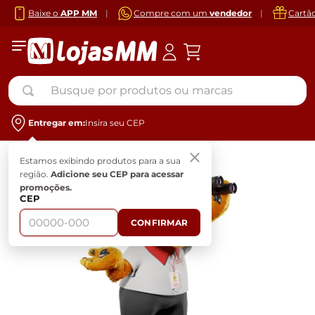
Baixe o
APP MM
|
Compre com um
vendedor
|
Cartã
Busque por produtos ou marcas
Entregar em:
Insira seu CEP
Estamos exibindo produtos para a sua
região.
Adicione seu CEP para acessar
promoções.
CEP
CONFIRMAR