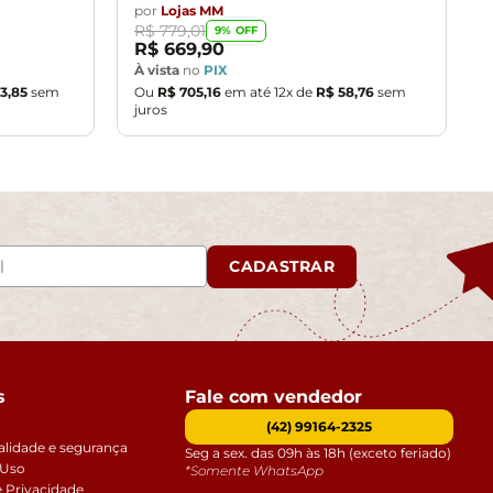
por
Lojas MM
R$
779
,
01
9
% OFF
R$
669
,
90
À vista
no
PIX
3
,
85
sem
Ou
R$
705
,
16
em até
12
x de
R$
58
,
76
sem
juros
CADASTRAR
s
Fale com vendedor
(42) 99164-2325
alidade e segurança
Seg a sex. das 09h às 18h (exceto feriado)
 Uso
*Somente WhatsApp
e Privacidade