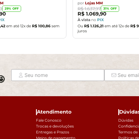
MM
por
Lojas MM
0
R$
1
.
637
,
97
29
% OFF
31
% OFF
90
R$
1
.
069
,
90
PIX
À vista
no
PIX
,
42
em até
12
x de
R$
100
,
86
sem
Ou
R$
1
.
126
,
21
em até
12
x de
R$
9
juros

Atendimento
Dúvida
Fale Conosco
Dúvidas
Trocas e devoluções
Confidenci
Entregas e Prazos
Termos de
Meios de pagamento
Políticas d