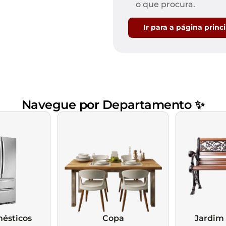
Mesas de Cabeceira
Ver todos
o que procura.
Baú Organizador
Ver todos
Ir para a página princ
Navegue por Departamento ✨
ésticos
Copa
Jardim