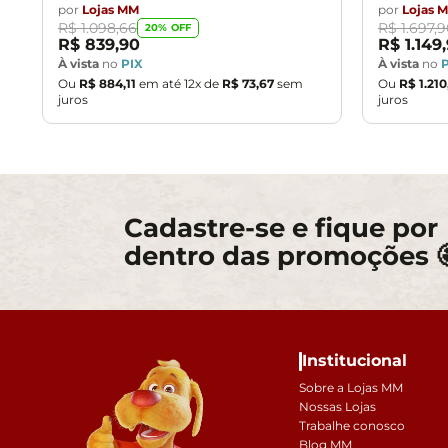
por
Lojas MM
por
Lojas 
R$
1
.
098
,
66
R$
1
.
697
,
9
20
% OFF
R$
839
,
90
R$
1
.
149
,
À vista
no
PIX
À vista
no
Ou
R$
884
,
11
em até
12
x de
R$
73
,
67
sem
Ou
R$
1
.
210
juros
juros
Cadastre-se e fique por
dentro das promoções 
Institucional
Sobre a Lojas MM
Nossas Lojas
Trabalhe conosco
Blog MM