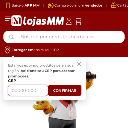
Baixe o
APP MM
|
Compre com um
vendedor
|
Cartã
Busque por produtos ou marcas
Entregar em:
Insira seu CEP
Estamos exibindo produtos para a sua
região.
Adicione seu CEP para acessar
promoções.
CEP
CONFIRMAR