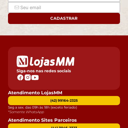
CADASTRAR
Siga-nos nas redes sociais
Atendimento LojasMM
(42) 99164-2325
Seg a sex. das 09h às 18h (exceto feriado)
*Somente WhatsApp
Atendimento Sites Parceiros
(44) 3046-2323