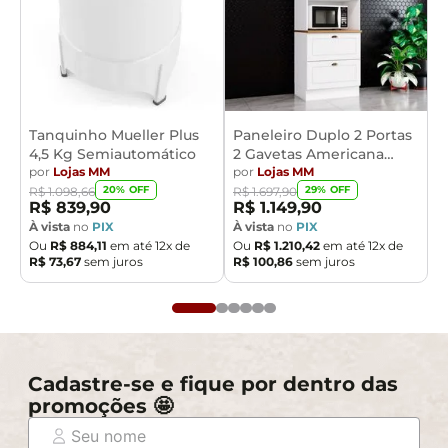
Tanquinho Mueller Plus
Paneleiro Duplo 2 Portas
4,5 Kg Semiautomático
2 Gavetas Americana
por
Lojas MM
Henn
por
Lojas MM
20
% OFF
29
% OFF
R$
1
.
098
,
66
R$
1
.
697
,
90
R$
839
,
90
R$
1
.
149
,
90
À vista
no
PIX
À vista
no
PIX
Ou
R$
884
,
11
em até
12
x de
Ou
R$
1
.
210
,
42
em até
12
x de
R$
73
,
67
sem juros
R$
100
,
86
sem juros
Cadastre-se e fique por dentro das
promoções 🤩