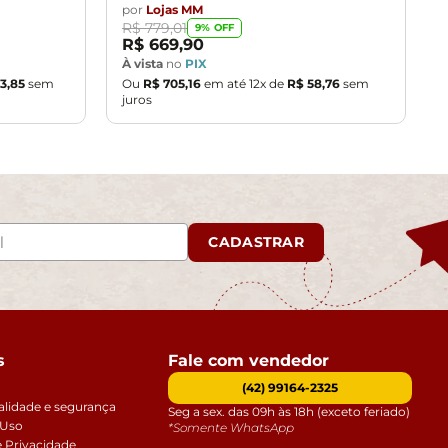
por
Lojas MM
R$
779
,
01
9
% OFF
R$
669
,
90
À vista
no
PIX
3
,
85
sem
Ou
R$
705
,
16
em até
12
x de
R$
58
,
76
sem
juros
CADASTRAR
s
Fale com vendedor
(42) 99164-2325
alidade e segurança
Seg a sex. das 09h às 18h (exceto feriado)
 Uso
*Somente WhatsApp
e Privacidade