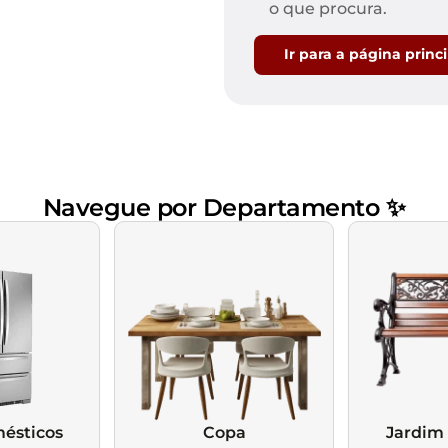
Mesas de Cabeceira
Ver todos
o que procura.
Baú Organizador
Ver todos
Ir para a página princ
Navegue por Departamento ✨
ésticos
Copa
Jardim