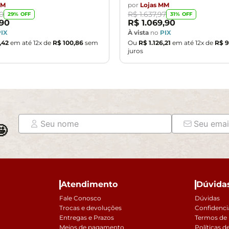
MM
por
Lojas MM
0
R$
1
.
637
,
97
29
% OFF
31
% OFF
90
R$
1
.
069
,
90
PIX
À vista
no
PIX
,
42
em até
12
x de
R$
100
,
86
sem
Ou
R$
1
.
126
,
21
em até
12
x de
R$
9
juros

Atendimento
Dúvida
Fale Conosco
Dúvidas
Trocas e devoluções
Confidenci
Entregas e Prazos
Termos de
Meios de pagamento
Políticas d