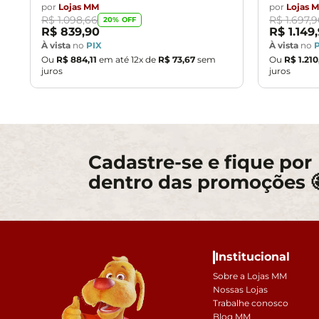
por
Lojas MM
por
Lojas 
R$
1
.
098
,
66
R$
1
.
697
,
9
20
% OFF
R$
839
,
90
R$
1
.
149
,
À vista
no
PIX
À vista
no
Ou
R$
884
,
11
em até
12
x de
R$
73
,
67
sem
Ou
R$
1
.
210
juros
juros
Cadastre-se e fique por
dentro das promoções 
Institucional
Sobre a Lojas MM
Nossas Lojas
Trabalhe conosco
Blog MM