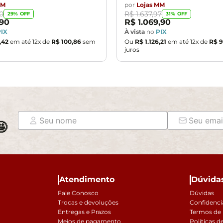
MM
por
Lojas MM
0
R$
1
.
637
,
97
29
% OFF
31
% OFF
90
R$
1
.
069
,
90
PIX
À vista
no
PIX
,
42
em até
12
x de
R$
100
,
86
sem
Ou
R$
1
.
126
,
21
em até
12
x de
R$
9
juros

Atendimento
Dúvida
Fale Conosco
Dúvidas
Trocas e devoluções
Confidenci
Entregas e Prazos
Termos de
Meios de pagamento
Políticas d