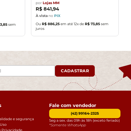
por
Lojas MM
R$
841
,
94
À vista
no
PIX
Ou
R$
886
,
25
em até
12
x de
R$
73
,
85
sem
3
,
85
sem
juros
CADASTRAR
s
Fale com vendedor
(42) 99164-2325
alidade e segurança
Seg a sex. das 09h às 18h (exceto feriado)
 Uso
*Somente WhatsApp
e Privacidade