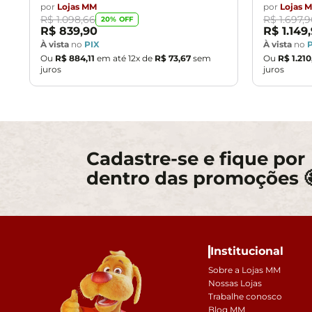
por
Lojas MM
por
Lojas 
R$
1
.
098
,
66
R$
1
.
697
,
9
20
% OFF
R$
839
,
90
R$
1
.
149
,
À vista
no
PIX
À vista
no
Ou
R$
884
,
11
em até
12
x de
R$
73
,
67
sem
Ou
R$
1
.
210
juros
juros
Cadastre-se e fique por
dentro das promoções 
Institucional
Sobre a Lojas MM
Nossas Lojas
Trabalhe conosco
Blog MM