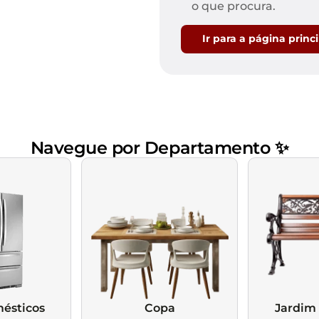
Mesas de Cabeceira
Ver todos
o que procura.
Baú Organizador
Ver todos
Ir para a página princ
Navegue por Departamento ✨
ésticos
Copa
Jardim