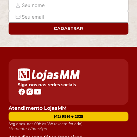
- As imagens são meramente ilustrativas, não
acompanham objetos de decoração e eletrônicos.
- Ao receber a mercadoria, o cliente deve verificar as
condições da embalagem, caso haja alguma avaria não
CADASTRAR
assine o comprovante de recebimento.
- Montagem, desmontagem e outras instalações serão
de responsabilidade do cliente. Não nos
responsabilizamos, no ato da entrega, por subir
escadas/elevadores ou pelo transporte por guincho em
apartamentos. Eventuais despesas são de
responsabilidade do comprador.
- Confira as dimensões do produto e certifique-se de
Siga-nos nas redes sociais
que passará normalmente por supostos elevadores,
portas, escadas e/ou corredores de sua residência.
Atendimento LojasMM
(42) 99164-2325
Seg a sex. das 09h às 18h (exceto feriado)
*Somente WhatsApp