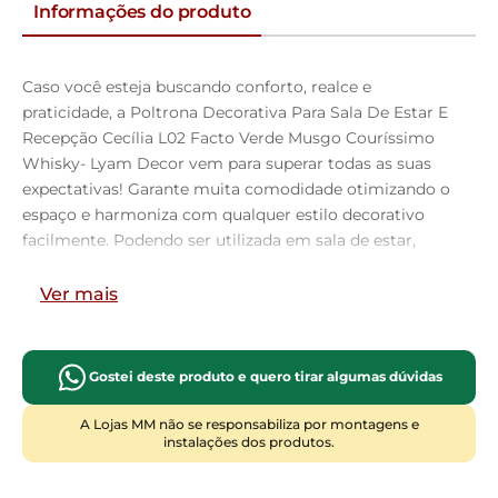
Informações do produto
Caso você esteja buscando conforto, realce e
praticidade, a Poltrona Decorativa Para Sala De Estar E
Recepção Cecília L02 Facto Verde Musgo Couríssimo
Whisky- Lyam Decor vem para superar todas as suas
expectativas! Garante muita comodidade otimizando o
espaço e harmoniza com qualquer estilo decorativo
facilmente. Podendo ser utilizada em sala de estar,
jantar, cozinha, recepção ou mesmo em escritório, dará
um toque especial na decoração.
Ver mais
Com uma proposta minimalista que suavizará o
ambiente sem passar despercebida oferece mais leveza
e receptividade a sua casa. Cabe mencionar ainda a
Gostei deste produto e quero tirar algumas dúvidas
estrutura em madeira na cor nozes que contrasta
lindamente com o encosto e assento estofados,
A Lojas MM não se responsabiliza por montagens e
instalações dos produtos.
bastante aconchegantes e resistentes com excelente
qualidade. Você e seu lar merecem o melhor, adquira já
a sua!