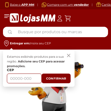
Baixe o
APP MM
|
Compre com um
vendedor
|
Cartã
Busque por produtos ou marcas
Entregar em:
Insira seu CEP
Estamos exibindo produtos para a sua
região.
Adicione seu CEP para acessar
promoções.
CEP
CONFIRMAR