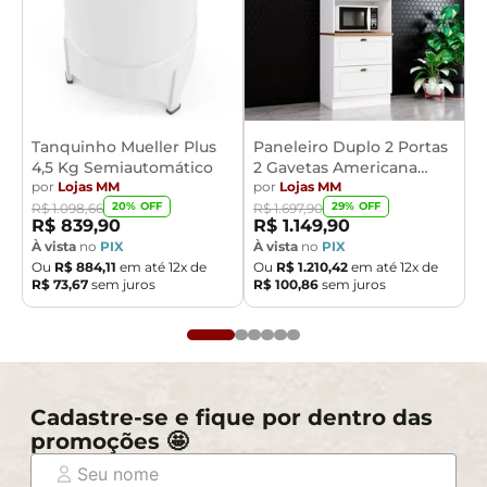
Tanquinho Mueller Plus
Paneleiro Duplo 2 Portas
4,5 Kg Semiautomático
2 Gavetas Americana
por
Lojas MM
Henn
por
Lojas MM
20
% OFF
29
% OFF
R$
1
.
098
,
66
R$
1
.
697
,
90
R$
839
,
90
R$
1
.
149
,
90
À vista
no
PIX
À vista
no
PIX
Ou
R$
884
,
11
em até
12
x de
Ou
R$
1
.
210
,
42
em até
12
x de
R$
73
,
67
sem juros
R$
100
,
86
sem juros
Cadastre-se e fique por dentro das
promoções 🤩