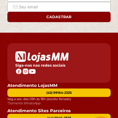
CADASTRAR
Siga-nos nas redes sociais
Atendimento LojasMM
(42) 99164-2325
Seg a sex. das 09h às 18h (exceto feriado)
*Somente WhatsApp
Atendimento Sites Parceiros
(44) 3046-2323