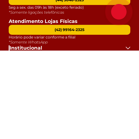
Seg a sex. das 09h às 18h (exceto feriado)
*Somente ligações telefônicas
Atendimento Lojas Físicas
(42) 99164-2325
Horário pode variar conforme a filial
*Somente WhatsApp
Institucional
Atendimento
Dúvidas
Serviços
Datas Especiais
Formas de Pagamento:
Selos e Segurança