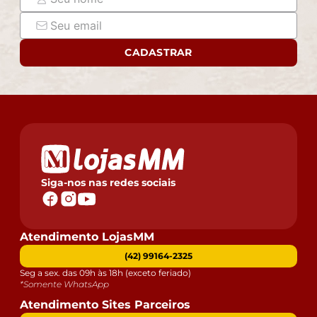
imagens e a calibração de cores do seu monitor.
- As imagens são meramente ilustrativas, não
acompanham objetos de decoração e eletrônicos.
- Ao receber a mercadoria, o cliente deve verificar as
CADASTRAR
condições da embalagem, caso haja alguma avaria não
assine o comprovante de recebimento.
- Montagem, desmontagem e outras instalações serão
de responsabilidade do cliente. Não nos
responsabilizamos, no ato da entrega, por subir
escadas/elevadores ou pelo transporte por guincho em
apartamentos. Eventuais despesas são de
responsabilidade do comprador.
Siga-nos nas redes sociais
- Confira as dimensões do produto e certifique-se de
que passará normalmente por supostos elevadores,
portas, escadas e/ou corredores de sua residência.
Atendimento LojasMM
(42) 99164-2325
Seg a sex. das 09h às 18h (exceto feriado)
*Somente WhatsApp
Atendimento Sites Parceiros