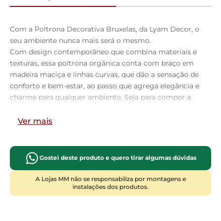
Com a Poltrona Decorativa Bruxelas, da Lyam Decor, o
seu ambiente nunca mais será o mesmo.
Com design contemporâneo que combina materiais e
texturas, essa poltrona orgânica conta com braço em
madeira maciça e linhas curvas, que dão a sensação de
conforto e bem-estar, ao passo que agrega elegância e
charme para qualquer ambiente. Seja para compor a
decoração da sala de estar, living, recepção, biblioteca,
escritório e qualquer outra área, a poltrona Bruxelas
Ver mais
garantirá conforto excepcional graças ao assento em
espuma D-26 com reforço de percintas elásticas,
permitindo que você relaxe e descanse com
Gostei deste produto e quero tirar algumas dúvidas
tranquilamente. Em outras palavras, é a escolha
perfeita para você que procura conforto e estilo em
A Lojas MM não se responsabiliza por montagens e
instalações dos produtos.
uma peça única. Aproveite momentos relaxantes,
enquanto aprecia o belo design dessa poltrona
imponente.