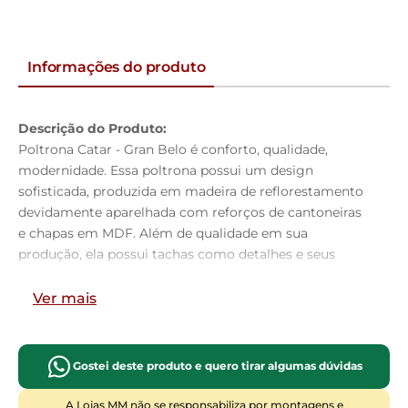
Informações do produto
Descrição do Produto:
Poltrona Catar - Gran Belo é conforto, qualidade,
modernidade. Essa poltrona possui um design
sofisticada, produzida em madeira de reflorestamento
devidamente aparelhada com reforços de cantoneiras
e chapas em MDF. Além de qualidade em sua
produção, ela possui tachas como detalhes e seus
braços. Adquira já!
Ver mais
Dimensões do Produto:
Largura:
89cm
Altura:
89cm
Gostei deste produto e quero tirar algumas dúvidas
Profundidade:
62cm
A Lojas MM não se responsabiliza por montagens e