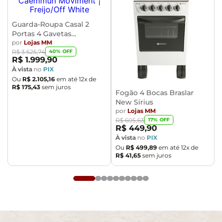
imagens e a calibração de cores da sua tela.
- Todos os nossos produtos são enviados devidamente
Guarda-Roupa Casal 2
embalados e com total segurança
Portas 4 Gavetas
- Confira as dimensões do produto no momento da
Caemmun Moviment
por
Lojas MM
compra e certifique-se de que passará normalmente
40
% OFF
R$
3
.
525
,
74
por elevadores, portas, escadas e/ou corredores,
R$
1
.
999
,
90
À vista
no
PIX
evitando assim futuros desagrados ou imprevistos
Ou
R$
2
.
105
,
16
em até
12
x de
com a entrega do produto.
R$
175
,
43
sem juros
Fogão 4 Bocas Braslar
New Sirius
por
Lojas MM
17
% OFF
R$
605
,
63
R$
449
,
90
À vista
no
PIX
Ou
R$
499
,
89
em até
12
x de
R$
41
,
65
sem juros