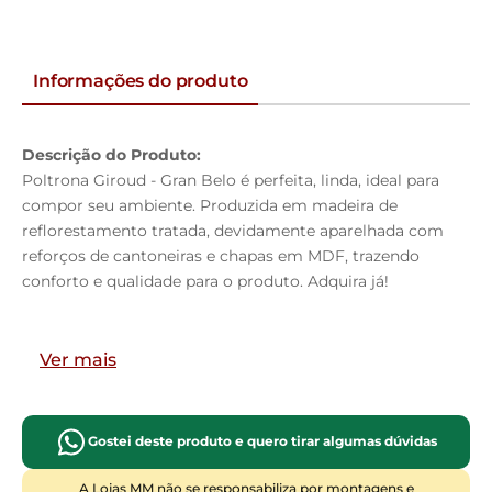
Informações do produto
Descrição do Produto:
Poltrona Giroud - Gran Belo é perfeita, linda, ideal para
compor seu ambiente. Produzida em madeira de
reflorestamento tratada, devidamente aparelhada com
reforços de cantoneiras e chapas em MDF, trazendo
conforto e qualidade para o produto. Adquira já!
Dimensões do Produto:
Largura:
94cm
Ver mais
Altura:
89cm
Profundidade:
88cm
Gostei deste produto e quero tirar algumas dúvidas
Características do Produto:
Material da Estrutura:
Madeira de Reflorestamento de
A Lojas MM não se responsabiliza por montagens e