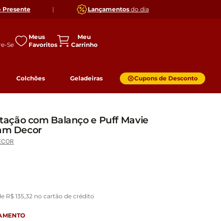
o
Presente
|
Lançamentos
do dia
Meus
Favoritos
Colchões
Geladeiras
Cupons de Desconto
ação com Balanço e Puff Mavie
yam Decor
ECOR
de
R$
135
,
32
no cartão de crédito
GAMENTO