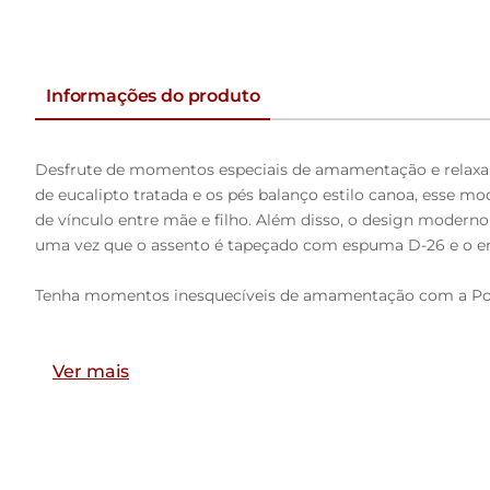
Informações do produto
Desfrute de momentos especiais de amamentação e rela
de eucalipto tratada e os pés balanço estilo canoa, esse 
de vínculo entre mãe e filho. Além disso, o design modern
uma vez que o assento é tapeçado com espuma D-26 e o en
Tenha momentos inesquecíveis de amamentação com a Poltr
Dimensões da Poltrona (L x A x P)
Ver mais
68 x 110 x 80 cm
Medidas Internas:
Altura do Encosto:
60 cm