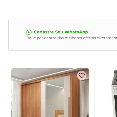
Largura do Encosto:
49 cm
Largura do Assento:
49 cm
Profundidade do Assento:
53 cm
Largura dos Braços:
8 cm
Altura do chão ao assento:
46 cm
Largura da base balanço:
53 cm
Cadastre Seu WhatsApp
Dimensões do Puff (L x A x P)
Fique por dentro das melhores ofertas diretament
40 x 35 x 40 cm
Características:
Estrutura em madeira de reflorestamento de eucalipto.
Revestimento em Bouclê de alta qualidade.
Assento com espuma D-26 e percintas elásticas.
Encosto e braços com espuma D-23.
Peso suportado: Até 120 kg.
Base de balanço em madeira estilo canoa.
- Nunca sentar nos braços ou encosto do produto.
- Por se tratar de estofado as medidas podem ter uma p
- A tonalidade do produto real poderá ter ligeira variação