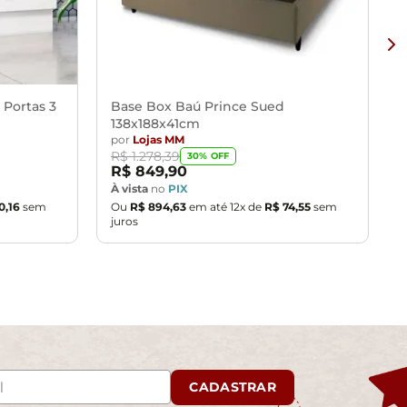
ar, não utilizar produtos abrasivos,
vos.
 Portas 3
Base Box Baú Prince Sued
ibração de cores do seu monitor.
138x188x41cm
por
Lojas MM
R$
1
.
278
,
39
30
% OFF
mprovante de recebimento e entre em contato com nossa
R$
849
,
90
À vista
no
PIX
 entrega, por subir escadas/elevadores ou pelo
0
,
16
sem
Ou
R$
894
,
63
em até
12
x de
R$
74
,
55
sem
juros
u corredores de sua residência.
CADASTRAR