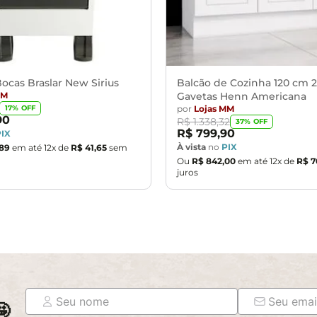
eita com pano levemente umedecido em água limpa, sem esfreg
vendo ficar exposto diretamente ao sol, calor e umidade excessi
ocas Braslar New Sirius
Balcão de Cozinha 120 cm 2
m e o produto real, por conta do tratamento de imagens e a cal
MM
Gavetas Henn Americana
por
Lojas MM
17
% OFF
objetos de decoração e eletrônicos.
90
R$
1
.
338
,
32
37
% OFF
ondições da embalagem, caso haja alguma avaria não assine o co
R$
799
,
90
PIX
À vista
no
PIX
89
em até
12
x de
R$
41
,
65
sem
ponsabilidade do cliente. Não nos responsabilizamos, no ato da
Ou
R$
842
,
00
em até
12
x de
R$
7
juros
as são de responsabilidade do comprador.
assará normalmente por supostos elevadores, portas, escadas e/o
nto.
