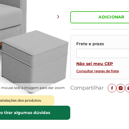
Mesas de Cabeceira
Ver todos
Baú Organizador
Ver todos
ADICIONAR
Não sei meu CEP
Consultar regras de frete
Compartilhar
o mouse sob a imagem para dar zoom
nstalações dos produtos.
o tirar algumas dúvidas