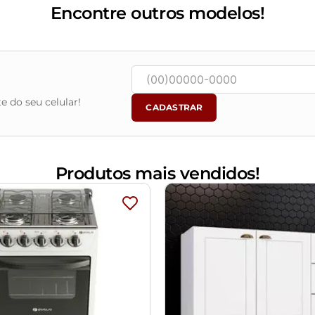
Encontre outros modelos!
e do seu celular!
CADASTRAR
Produtos mais vendidos!
equena variação de até 3 cm.
 devido o lote de tecidos.